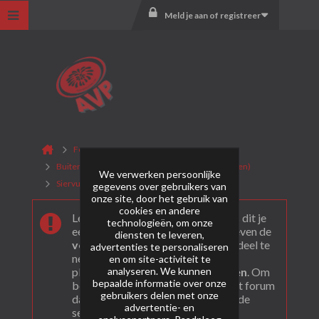
Meld je aan of registreer
Forum
Buitenlands Vuurwerk (CAT. F2 + F3 consumenten)
We verwerken persoonlijke
Siervuurwerk
Panda Feuerwerk (DE)
gegevens over gebruikers van
onze site, door het gebruik van
cookies en andere
Leuk dat je ons gevonden hebt! Als dit je
technologieën, om onze
eerste bezoek is bekijk dan eerst even de
diensten te leveren,
veel gestelde vragen
. Om actief deel te
advertenties te personaliseren
nemen en ook berichten te kunnen
en om site-activiteit te
analyseren. We kunnen
plaatsen moet je je eerst
registeren
. Om
bepaalde informatie over onze
berichten te bekijken, selecteer het forum
gebruikers delen met onze
dat je wil bezoeken uit onderstaande
advertentie- en
selectie.
analysepartners. Raadpleeg