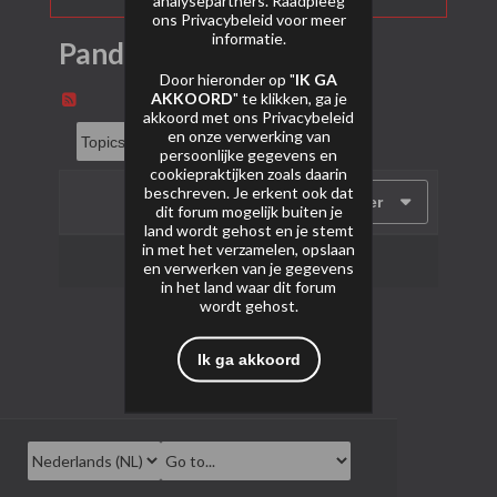
ons
Privacybeleid
voor meer
informatie.
Panda Feuerwerk (DE)
Door hieronder op "
IK GA
AKKOORD
" te klikken, ga je
akkoord met ons
Privacybeleid
en onze verwerking van
persoonlijke gegevens en
cookiepraktijken zoals daarin
beschreven. Je erkent ook dat
Filter
dit forum mogelijk buiten je
land wordt gehost en je stemt
in met het verzamelen, opslaan
Geen onderwerpen gevonden.
en verwerken van je gegevens
in het land waar dit forum
wordt gehost.
Ik ga akkoord