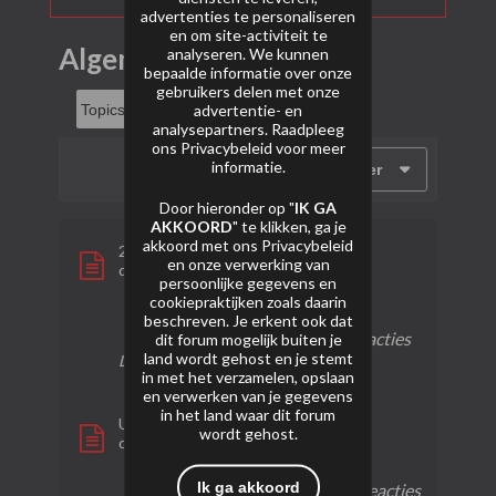
advertenties te personaliseren
en om site-activiteit te
Algemeen
analyseren. We kunnen
bepaalde informatie over onze
gebruikers delen met onze
advertentie- en
analysepartners. Raadpleeg
ons
Privacybeleid
voor meer
informatie.
Filter
Door hieronder op "
IK GA
AKKOORD
" te klikken, ga je
akkoord met ons
Privacybeleid
2100 - defqon.1 pyrobox
en onze verwerking van
door
Gayan
persoonlijke gegevens en
cookiepraktijken zoals daarin
4
525
0
beschreven. Je erkent ook dat
reacties
weergaven
reacties
dit forum mogelijk buiten je
land wordt gehost en je stemt
Laatste bericht
10-02-2024, 19:27
in met het verzamelen, opslaan
en verwerken van je gegevens
in het land waar dit forum
Uit de oude doos.
wordt gehost.
door
Giron
Ik ga akkoord
0 reacties
49 weergaven
2 reacties