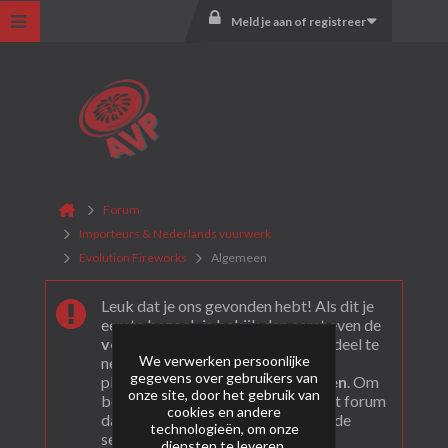
Meld je aan of registreer
Forum
Importeurs & Nederlands vuurwerk
Evolution Fireworks
Algemeen
Leuk dat je ons gevonden hebt! Als dit je
eerste bezoek is bekijk dan eerst even de
veel gestelde vragen
. Om actief deel te
We verwerken persoonlijke
nemen en ook berichten te kunnen
gegevens over gebruikers van
plaatsen moet je je eerst
registeren
. Om
onze site, door het gebruik van
berichten te bekijken, selecteer het forum
cookies en andere
dat je wil bezoeken uit onderstaande
technologieën, om onze
selectie.
diensten te leveren,