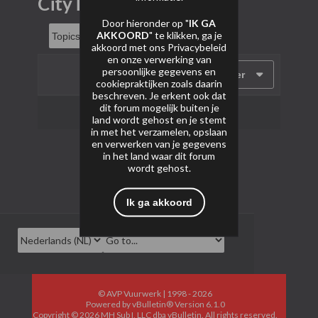
CityTrip
Door hieronder op "
IK GA
AKKOORD
" te klikken, ga je
akkoord met ons
Privacybeleid
en onze verwerking van
persoonlijke gegevens en
Filter
cookiepraktijken zoals daarin
beschreven. Je erkent ook dat
dit forum mogelijk buiten je
Geen onderwerpen gevonden.
land wordt gehost en je stemt
in met het verzamelen, opslaan
en verwerken van je gegevens
in het land waar dit forum
wordt gehost.
Ik ga akkoord
© AVP Vuurwerk | 1998 - 2026
Powered by
vBulletin®
Version 6.1.0
Copyright © 2026 MH Sub I, LLC dba vBulletin. All rights reserved.