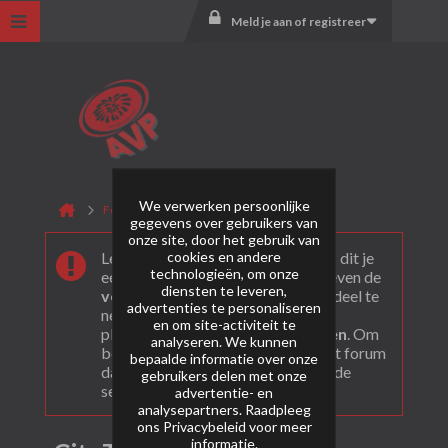
Meld je aan of registreer
We verwerken persoonlijke
Forum
Mercurius
CityTrip
gegevens over gebruikers van
onze site, door het gebruik van
cookies en andere
Leuk dat je ons gevonden hebt! Als dit je
technologieën, om onze
eerste bezoek is bekijk dan eerst even de
diensten te leveren,
veel gestelde vragen
. Om actief deel te
advertenties te personaliseren
nemen en ook berichten te kunnen
en om site-activiteit te
plaatsen moet je je eerst
registeren
. Om
analyseren. We kunnen
berichten te bekijken, selecteer het forum
bepaalde informatie over onze
dat je wil bezoeken uit onderstaande
gebruikers delen met onze
selectie.
advertentie- en
analysepartners. Raadpleeg
ons
Privacybeleid
voor meer
informatie.