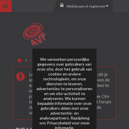
Meld je aan of registreer
We verwerken persoonlijke
Forum
Lesli Vuurwerk
DE Vuurwerk
gegevens over gebruikers van
onze site, door het gebruik van
cookies en andere
Leuk dat je ons gevonden hebt! Als dit je
technologieën, om onze
eerste bezoek is bekijk dan eerst even de
diensten te leveren,
veel gestelde vragen
. Om actief deel te
advertenties te personaliseren
nemen en ook berichten te kunnen
en om site-activiteit te
plaatsen moet je je eerst
registeren
. Om
analyseren. We kunnen
berichten te bekijken, selecteer het forum
bepaalde informatie over onze
dat je wil bezoeken uit onderstaande
gebruikers delen met onze
selectie.
advertentie- en
analysepartners. Raadpleeg
ons
Privacybeleid
voor meer
informatie.