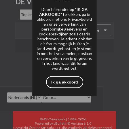
DE Vuurwerk
Door hieronder op "
IK GA
AKKOORD
" te klikken, ga je
akkoord met ons
Privacybeleid
en onze verwerking van
persoonlijke gegevens en
Filter
cookiepraktijken zoals daarin
beschreven. Je erkent ook dat
dit forum mogelijk buiten je
Geen onderwerpen gevonden.
land wordt gehost en je stemt
in met het verzamelen, opslaan
en verwerken van je gegevens
in het land waar dit forum
wordt gehost.
Ik ga akkoord
© AVP Vuurwerk | 1998 - 2026
Powered by
vBulletin®
Version 6.1.0
Copyright © 2026 MH Sub I, LLC dba vBulletin. All rights reserved.