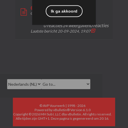
Ohio
Ik ga akkoord
door
bruijntjeluc
0 reacties
14 weergaven
0 reacties
Laatste bericht
20-09-2024, 19:07
© AVP Vuurwerk | 1998 - 2026
Powered by
vBulletin®
Version 6.1.0
Copyright © 2026 MH Sub I, LLC dba vBulletin. All rights reserved.
Alle tijden zijn GMT+1. Deze pagina is gegenereerd om 20:16.