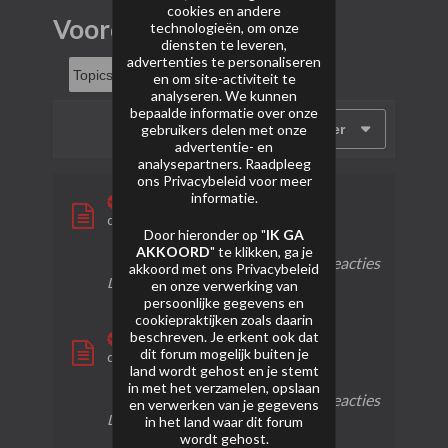
cookies en andere
Voordeelvuurwerk
technologieën, om onze
diensten te leveren,
advertenties te personaliseren
en om site-activiteit te
analyseren. We kunnen
bepaalde informatie over onze
gebruikers delen met onze
Filter
advertentie- en
analysepartners. Raadpleeg
ons
Privacybeleid
voor meer
informatie.
Indiana
door
bruijntjeluc
Door hieronder op "
IK GA
AKKOORD
" te klikken, ga je
0 reacties
29 weergaven
0 reacties
akkoord met ons
Privacybeleid
Laatste bericht
20-09-2024, 19:17
en onze verwerking van
persoonlijke gegevens en
cookiepraktijken zoals daarin
beschreven. Je erkent ook dat
Wyoming
dit forum mogelijk buiten je
door
bruijntjeluc
land wordt gehost en je stemt
in met het verzamelen, opslaan
0 reacties
24 weergaven
0 reacties
en verwerken van je gegevens
Laatste bericht
20-09-2024, 19:14
in het land waar dit forum
wordt gehost.