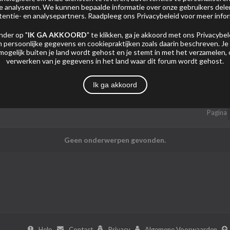
 te analyseren. We kunnen bepaalde informatie over onze gebruikers del
tentie- en analysepartners. Raadpleeg ons
Privacybeleid
voor meer infor
nder op "
IK GA AKKOORD
" te klikken, ga je akkoord met ons
Privacybel
 persoonlijke gegevens en cookiepraktijken zoals daarin beschreven. Je
mogelijk buiten je land wordt gehost en je stemt in met het verzamelen,
verwerken van je gegevens in het land waar dit forum wordt gehost.
Mijn Abonnementen
Foto's
Ik ga akkoord
Pagina
Geen onderwerpen gevonden.
Help
Contact
Privacy
Algemene Voorwaarden