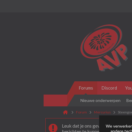
Forums
Discord
Yo
Nieuwe onderwerpen
Be
Forum
Mercurius
Steengo
Leuk dat je ons gevonden hebt! Als 
We verwerken 
andere tech
berichten te kunnen plaatsen moet 