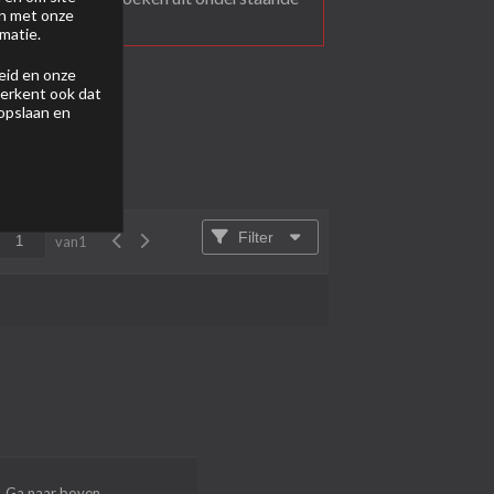
en met onze
matie.
eid
en onze
 erkent ook dat
 opslaan en
Filter
van
1
Ga naar boven