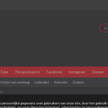
uTube
Pyropodcast.nl
Facebook
Instagram
Doneer
richten van vandaag
Ledenlijst
Kalender
Zoeken
ed
dit je eerste bezoek is bekijk dan eerst even de
veel gestelde vr
persoonlijke gegevens over gebruikers van onze site, door het gebruik 
nologieën, om onze diensten te leveren, advertenties te personaliseren
je je eerst
registeren
. Om berichten te bekijken, selecteer het fo