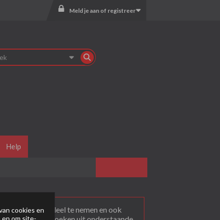
Meld je aan of registreer
Help
agen
. Om actief deel te nemen en ook
van cookies en
 en om site-
rum dat je wil bezoeken uit onderstaande