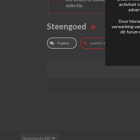
activiteit
selectie.
adver
Door hiero
Steengoed
verwerking van
dit forum 
Topics
Laatste activiteit
Nederlands (NL)