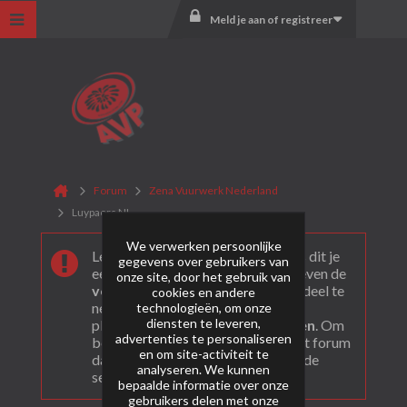
Meld je aan of registreer
Forum
Zena Vuurwerk Nederland
Luypaers NL
We verwerken persoonlijke
Leuk dat je ons gevonden hebt! Als dit je
gegevens over gebruikers van
eerste bezoek is bekijk dan eerst even de
onze site, door het gebruik van
veel gestelde vragen
. Om actief deel te
cookies en andere
nemen en ook berichten te kunnen
technologieën, om onze
diensten te leveren,
plaatsen moet je je eerst
registeren
. Om
advertenties te personaliseren
berichten te bekijken, selecteer het forum
en om site-activiteit te
dat je wil bezoeken uit onderstaande
analyseren. We kunnen
selectie.
bepaalde informatie over onze
gebruikers delen met onze