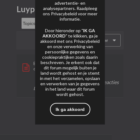
advertentie- en
Luypaers NL
analysepartners. Raadpleeg
ons
Privacybeleid
voor meer
informatie.
Door hieronder op "
IK GA
AKKOORD
" te klikken, ga je
Filter
akkoord met ons
Privacybeleid
en onze verwerking van
persoonlijke gegevens en
cookiepraktijken zoals daarin
beschreven. Je erkent ook dat
Barbary Lion - Luypaers
dit forum mogelijk buiten je
door
SkoebieVuurwerk
land wordt gehost en je stemt
in met het verzamelen, opslaan
0 reacties
26 weergaven
0 reacties
en verwerken van je gegevens
Laatste bericht
04-02-2024, 23:55
in het land waar dit forum
wordt gehost.
Ik ga akkoord