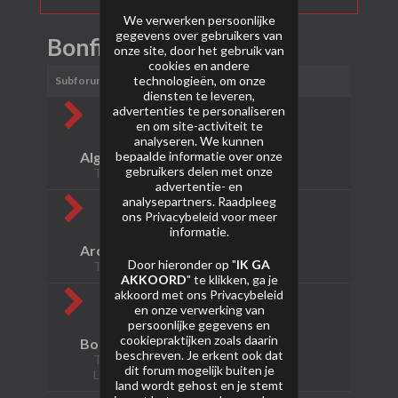
We verwerken persoonlijke
gegevens over gebruikers van
Bonfireworks
onze site, door het gebruik van
cookies en andere
technologieën, om onze
Subforums
diensten te leveren,
advertenties te personaliseren
en om site-activiteit te
analyseren. We kunnen
bepaalde informatie over onze
Algemeen
gebruikers delen met onze
Topics: 0 Berichten: 0
advertentie- en
analysepartners. Raadpleeg
ons
Privacybeleid
voor meer
informatie.
Archief
Door hieronder op "
IK GA
Topics: 0 Berichten: 0
AKKOORD
" te klikken, ga je
akkoord met ons
Privacybeleid
en onze verwerking van
persoonlijke gegevens en
cookiepraktijken zoals daarin
Bonfireworks
beschreven. Je erkent ook dat
Topics: 12 Berichten: 15
dit forum mogelijk buiten je
Laatste bericht:
6228 - Neon Ghost
land wordt gehost en je stemt