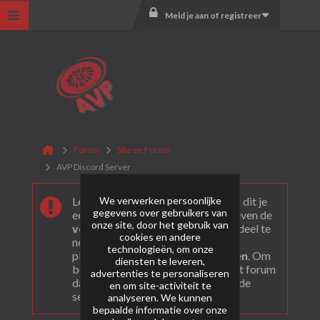
Meld je aan of registreer
Forum
Site en Forum
AVP Discord Server
We verwerken persoonlijke
Leuk dat je ons gevonden hebt! Als dit je
gegevens over gebruikers van
eerste bezoek is bekijk dan eerst even de
onze site, door het gebruik van
veel gestelde vragen
. Om actief deel te
cookies en andere
nemen en ook berichten te kunnen
technologieën, om onze
plaatsen moet je je eerst
registeren
. Om
diensten te leveren,
berichten te bekijken, selecteer het forum
advertenties te personaliseren
dat je wil bezoeken uit onderstaande
en om site-activiteit te
selectie.
analyseren. We kunnen
bepaalde informatie over onze