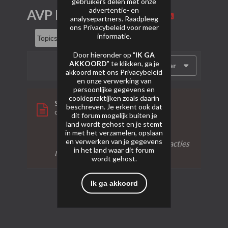
gebruikers delen met onze
advertentie- en
AVP Discord Server
analysepartners. Raadpleeg
ons
Privacybeleid
voor meer
informatie.
Door hieronder op "
IK GA
AKKOORD
" te klikken, ga je
Filter
akkoord met ons
Privacybeleid
en onze verwerking van
persoonlijke gegevens en
cookiepraktijken zoals daarin
Sticky:
AVP Discord
beschreven. Je erkent ook dat
door
Arjan
dit forum mogelijk buiten je
land wordt gehost en je stemt
in met het verzamelen, opslaan
1
2,452
0
en verwerken van je gegevens
reactie
weergaven
reacties
in het land waar dit forum
Laatste bericht
17-09-2024, 15:25
wordt gehost.
Ik ga akkoord