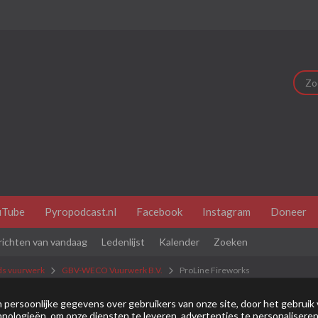
uTube
Pyropodcast.nl
Facebook
Instagram
Doneer
richten van vandaag
Ledenlijst
Kalender
Zoeken
ds vuurwerk
GBV-WECO Vuurwerk B.V.
ProLine Fireworks
dit je eerste bezoek is bekijk dan eerst even de
veel gestelde vr
persoonlijke gegevens over gebruikers van onze site, door het gebruik 
nologieën, om onze diensten te leveren, advertenties te personaliseren
je je eerst
registeren
. Om berichten te bekijken, selecteer het fo