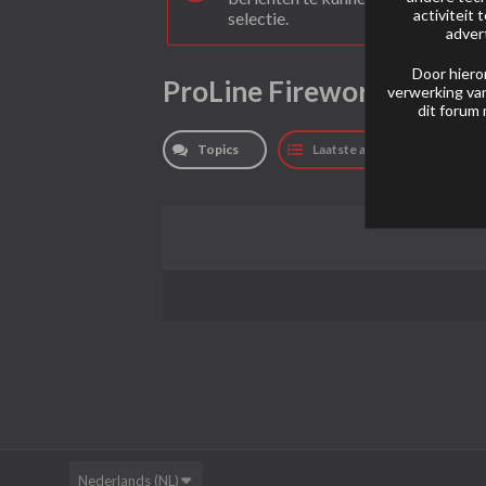
activiteit
selectie.
adver
Door hiero
ProLine Fireworks
verwerking van
dit forum 
Topics
Laatste activiteit
Nederlands (NL)