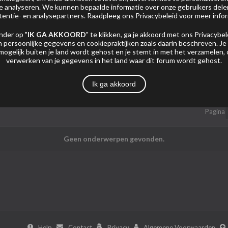
 te analyseren. We kunnen bepaalde informatie over onze gebruikers del
tentie- en analysepartners. Raadpleeg ons
Privacybeleid
voor meer infor
nder op "
IK GA AKKOORD
" te klikken, ga je akkoord met ons
Privacybel
 persoonlijke gegevens en cookiepraktijken zoals daarin beschreven. Je
mogelijk buiten je land wordt gehost en je stemt in met het verzamelen,
verwerken van je gegevens in het land waar dit forum wordt gehost.
Mijn Abonnementen
Foto's
Ik ga akkoord
Pagina
Geen onderwerpen gevonden.
Help
Contact
Privacy
Algemene Voorwaarden