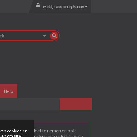
Meld je aan of registreer
Help
agen
. Om actief deel te nemen en ook
van cookies en
 en om site-
rum dat je wil bezoeken uit onderstaande