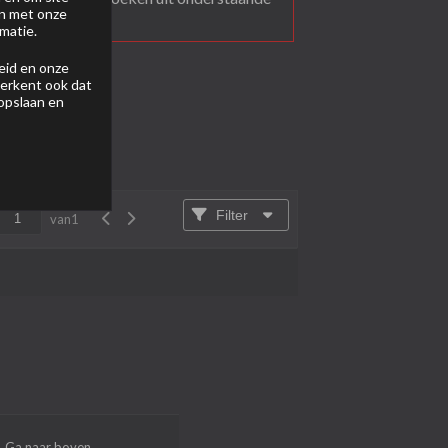
en met onze
matie.
eid
en onze
 erkent ook dat
 opslaan en
Filter
van
1
Ga naar boven