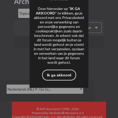
Archief
Door hieronder op "
IK GA
AKKOORD
" te klikken, ga je
akkoord met ons
Privacybeleid
en onze verwerking van
persoonlijke gegevens en
Filter
cookiepraktijken zoals daarin
beschreven. Je erkent ook dat
dit forum mogelijk buiten je
Geen onderwerpen gevonden.
land wordt gehost en je stemt
in met het verzamelen, opslaan
en verwerken van je gegevens
in het land waar dit forum
wordt gehost.
Ik ga akkoord
© AVP Vuurwerk | 1998 - 2026
Powered by
vBulletin®
Version 6.1.0
Copyright © 2026 MH Sub I, LLC dba vBulletin. All rights reserved.