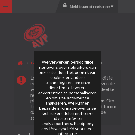
Meld je aan of registreer
We verwerken persoonlijke
Forum
ST8MENT Fireworks
Archief
gegevens over gebruikers van
onze site, door het gebruik van
cookies en andere
Leuk dat je ons gevonden hebt! Als dit je
technologieën, om onze
eerste bezoek is bekijk dan eerst even de
diensten te leveren,
veel gestelde vragen
. Om actief deel te
advertenties te personaliseren
nemen en ook berichten te kunnen
en om site-activiteit te
plaatsen moet je je eerst
registeren
. Om
analyseren. We kunnen
berichten te bekijken, selecteer het forum
bepaalde informatie over onze
dat je wil bezoeken uit onderstaande
gebruikers delen met onze
selectie.
advertentie- en
analysepartners. Raadpleeg
ons
Privacybeleid
voor meer
informatie.