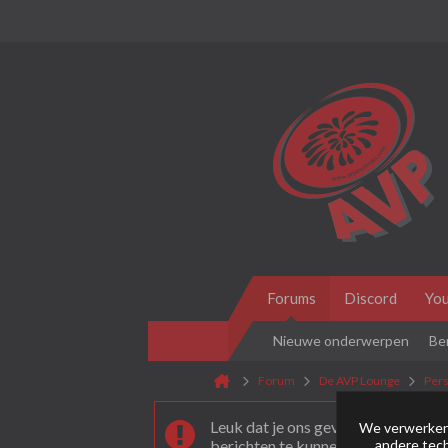
Forums
Discord
Yo
Nieuwe onderwerpen
Be
Forum
De AVP Lounge
Pers
Leuk dat je ons gevonden hebt! Als 
We verwerken 
andere tech
berichten te kunnen plaatsen moet 