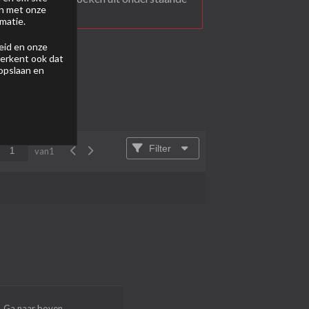
en met onze
matie.
eid
en onze
 erkent ook dat
 opslaan en
Filter
van
1
Ga naar boven