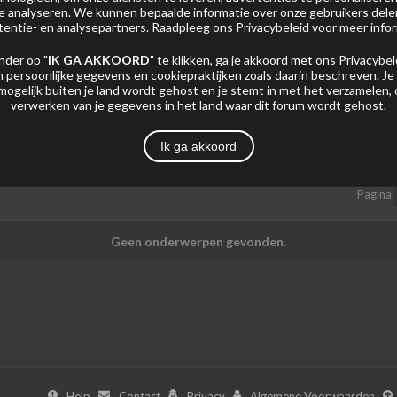
 te analyseren. We kunnen bepaalde informatie over onze gebruikers del
tentie- en analysepartners. Raadpleeg ons
Privacybeleid
voor meer infor
nder op "
IK GA AKKOORD
" te klikken, ga je akkoord met ons
Privacybel
 persoonlijke gegevens en cookiepraktijken zoals daarin beschreven. Je
mogelijk buiten je land wordt gehost en je stemt in met het verzamelen,
verwerken van je gegevens in het land waar dit forum wordt gehost.
Mijn Abonnementen
Foto's
Ik ga akkoord
Pagina
Geen onderwerpen gevonden.
Help
Contact
Privacy
Algemene Voorwaarden