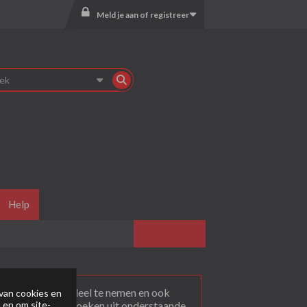
Meld je aan of registreer
Help
agen
. Om actief deel te nemen en ook
van cookies en
 en om site-
rum dat je wil bezoeken uit onderstaande