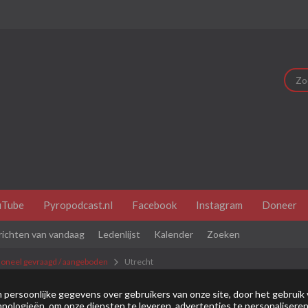
uTube
Pyropodcast.nl
Facebook
Instagram
Doneer
richten van vandaag
Ledenlijst
Kalender
Zoeken
oneel gevraagd / aangeboden
Utrecht
dit je eerste bezoek is bekijk dan eerst even de
veel gestelde vr
persoonlijke gegevens over gebruikers van onze site, door het gebruik 
nologieën, om onze diensten te leveren, advertenties te personaliseren
je je eerst
registeren
. Om berichten te bekijken, selecteer het fo