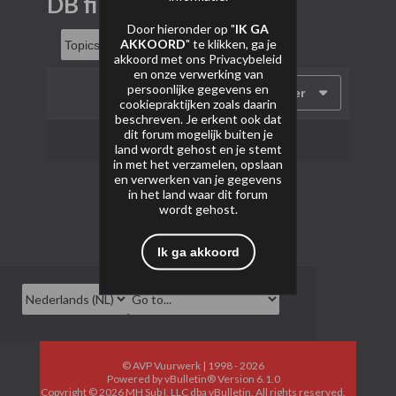
DB fireworks
Door hieronder op "
IK GA
AKKOORD
" te klikken, ga je
akkoord met ons
Privacybeleid
en onze verwerking van
persoonlijke gegevens en
Filter
cookiepraktijken zoals daarin
beschreven. Je erkent ook dat
dit forum mogelijk buiten je
Geen onderwerpen gevonden.
land wordt gehost en je stemt
in met het verzamelen, opslaan
en verwerken van je gegevens
in het land waar dit forum
wordt gehost.
Ik ga akkoord
© AVP Vuurwerk | 1998 - 2026
Powered by
vBulletin®
Version 6.1.0
Copyright © 2026 MH Sub I, LLC dba vBulletin. All rights reserved.