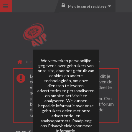
Meld je aan of registreer
We verwerken persoonlijke
Forum
Vuurwerktotaal
DB fireworks
gegevens over gebruikers van
onze site, door het gebruik van
cookies en andere
Leuk dat je ons gevonden hebt! Als dit je
technologieën, om onze
eerste bezoek is bekijk dan eerst even de
diensten te leveren,
veel gestelde vragen
. Om actief deel te
advertenties te personaliseren
nemen en ook berichten te kunnen
en om site-activiteit te
plaatsen moet je je eerst
registeren
. Om
analyseren. We kunnen
berichten te bekijken, selecteer het forum
bepaalde informatie over onze
dat je wil bezoeken uit onderstaande
gebruikers delen met onze
selectie.
advertentie- en
analysepartners. Raadpleeg
ons
Privacybeleid
voor meer
informatie.