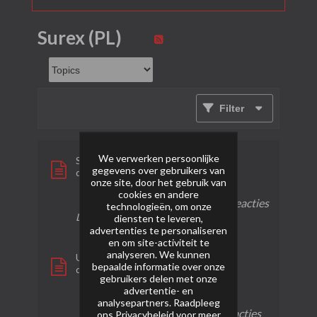
Surex (PL)
Filter
We verwerken persoonlijke
Surex - Pulsar explosion
gegevens over gebruikers van
door
pyro-hn
onze site, door het gebruik van
cookies en andere
0 reacties
17 weergaven
0 reacties
technologieën, om onze
Laatste bericht
14-12-2024, 03:34
diensten te leveren,
advertenties te personaliseren
en om site-activiteit te
analyseren. We kunnen
Ultimate redemption
bepaalde informatie over onze
door
bruijntjeluc
gebruikers delen met onze
advertentie- en
1
142
0
analysepartners. Raadpleeg
reactie
weergaven
reacties
ons
Privacybeleid
voor meer