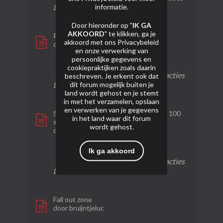
informatie.
Laatste bericht
02-02-2024, 21:26
Door hieronder op "
IK GA
AKKOORD
" te klikken, ga je
Prototype X
akkoord met ons
Privacybeleid
door
bruijntjeluc
en onze verwerking van
persoonlijke gegevens en
0
106
0
cookiepraktijken zoals daarin
reacties
weergaven
reacties
beschreven. Je erkent ook dat
dit forum mogelijk buiten je
Laatste bericht
29-01-2024, 07:42
land wordt gehost en je stemt
in met het verzamelen, opslaan
en verwerken van je gegevens
Surex - X-treme Tsunami Display box 100
in het land waar dit forum
shots
wordt gehost.
door
pyro-hn
Ik ga akkoord
0
122
0
reacties
weergaven
reacties
Laatste bericht
29-01-2024, 02:03
Fall out zone
door
bruijntjeluc