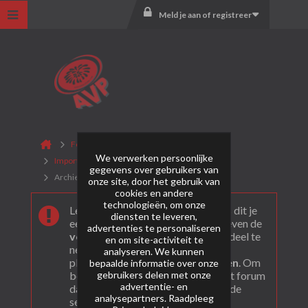
Meld je aan of registreer
Forum
We verwerken persoonlijke
Importeurs & Nederlands vuurwerk
Burn It
gegevens over gebruikers van
Archief
onze site, door het gebruik van
cookies en andere
technologieën, om onze
Leuk dat je ons gevonden hebt! Als dit je
diensten te leveren,
eerste bezoek is bekijk dan eerst even de
advertenties te personaliseren
veel gestelde vragen
. Om actief deel te
en om site-activiteit te
nemen en ook berichten te kunnen
analyseren. We kunnen
plaatsen moet je je eerst
registeren
. Om
bepaalde informatie over onze
gebruikers delen met onze
berichten te bekijken, selecteer het forum
advertentie- en
dat je wil bezoeken uit onderstaande
analysepartners. Raadpleeg
selectie.