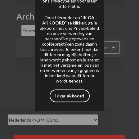
ons
Privacybeleid
voor meer
informatie.
Archief
Door hieronder op "
IK GA
AKKOORD
" te klikken, ga je
akkoord met ons
Privacybeleid
en onze verwerking van
persoonlijke gegevens en
cookiepraktijken zoals daarin
Filter
beschreven. Je erkent ook dat
dit forum mogelijk buiten je
land wordt gehost en je stemt
Geen onderwerpen gevonden.
in met het verzamelen, opslaan
en verwerken van je gegevens
in het land waar dit forum
wordt gehost.
Ik ga akkoord