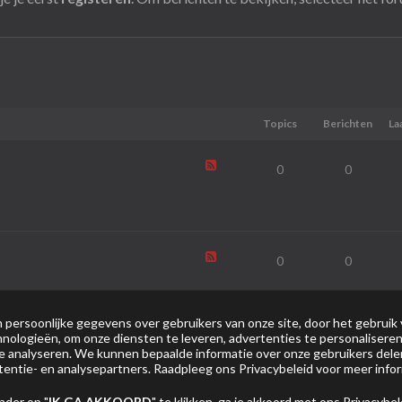
Topics
Berichten
La
0
0
0
0
persoonlijke gegevens over gebruikers van onze site, door het gebruik 
nologieën, om onze diensten te leveren, advertenties te personaliseren
0
0
 te analyseren. We kunnen bepaalde informatie over onze gebruikers del
tentie- en analysepartners. Raadpleeg ons
Privacybeleid
voor meer infor
nder op "
IK GA AKKOORD
" te klikken, ga je akkoord met ons
Privacybel