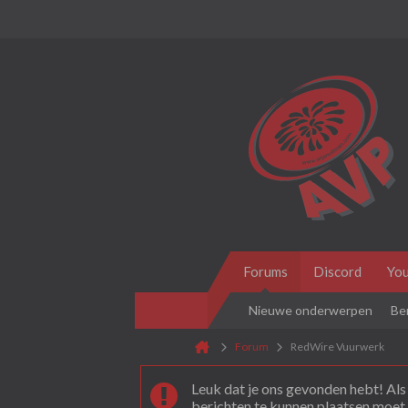
Forums
Discord
Yo
Nieuwe onderwerpen
Be
Forum
RedWire Vuurwerk
Leuk dat je ons gevonden hebt! Als 
berichten te kunnen plaatsen moet 