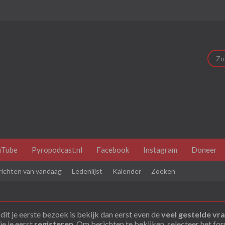
uTube
Pyropodcast.nl
Facebook
Instagram
Doneer
richten van vandaag
Ledenlijst
Kalender
Zoeken
dit je eerste bezoek is bekijk dan eerst even de
veel gestelde vr
je je eerst
registeren
. Om berichten te bekijken, selecteer het fo