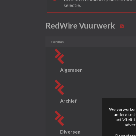
selectie.
RedWire Vuurwerk
Forums
Algemeen
Archief
We verwerken 
andere tech
activiteit
adver
Diversen
Door hiero