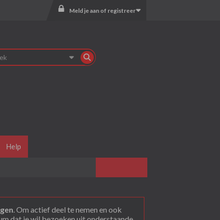
Meld je aan of registreer
Help
agen
. Om actief deel te nemen en ook
rum dat je wil bezoeken uit onderstaande