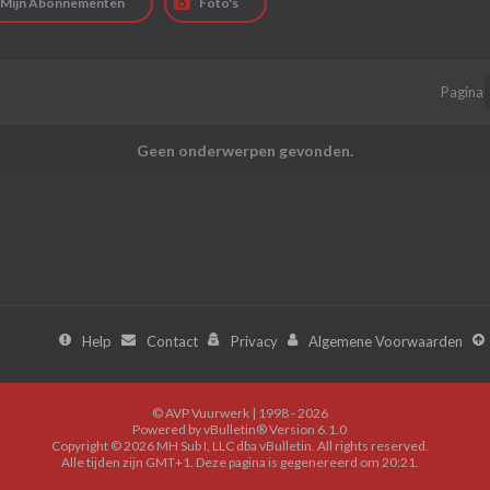
Mijn Abonnementen
Foto's
Pagina
Geen onderwerpen gevonden.
Help
Contact
Privacy
Algemene Voorwaarden
© AVP Vuurwerk | 1998 - 2026
Powered by
vBulletin®
Version 6.1.0
Copyright © 2026 MH Sub I, LLC dba vBulletin. All rights reserved.
Alle tijden zijn GMT+1. Deze pagina is gegenereerd om 20:21.