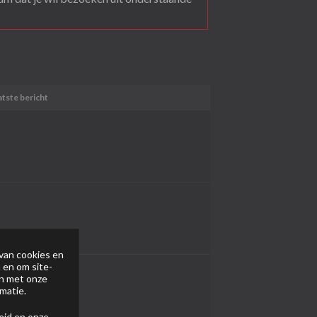
atste bericht
van cookies en
 en om site-
en met onze
matie.
eid
en onze