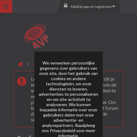
Meld je aan of registreer
We verwerken persoonlijke
Forum
TNT Pyro
Archief
gegevens over gebruikers van
onze site, door het gebruik van
cookies en andere
Leuk dat je ons gevonden hebt! Als dit je
technologieën, om onze
eerste bezoek is bekijk dan eerst even de
diensten te leveren,
veel gestelde vragen
. Om actief deel te
advertenties te personaliseren
nemen en ook berichten te kunnen
en om site-activiteit te
plaatsen moet je je eerst
registeren
. Om
analyseren. We kunnen
berichten te bekijken, selecteer het forum
bepaalde informatie over onze
dat je wil bezoeken uit onderstaande
gebruikers delen met onze
selectie.
advertentie- en
analysepartners. Raadpleeg
ons
Privacybeleid
voor meer
informatie.