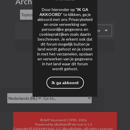
Archief
Door hieronder op "
IK GA
AKKOORD
" te klikken, ga je
akkoord met ons
Privacybeleid
en onze verwerking van
persoonlijke gegevens en
Filter
cookiepraktijken zoals daarin
beschreven. Je erkent ook dat
dit forum mogelijk buiten je
Geen onderwerpen gevonden.
land wordt gehost en je stemt
in met het verzamelen, opslaan
en verwerken van je gegevens
in het land waar dit forum
wordt gehost.
Ik ga akkoord
© AVP Vuurwerk | 1998 - 2026
Powered by
vBulletin®
Version 6.1.0
Copyright © 2026 MH Sub I, LLC dba vBulletin. All rights reserved.