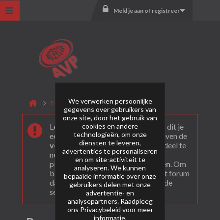
Meld je aan of registreer
We verwerken persoonlijke
Forum
Lesli Vuurwerk
RoyalX
gegevens over gebruikers van
onze site, door het gebruik van
cookies en andere
Leuk dat je ons gevonden hebt! Als dit je
technologieën, om onze
eerste bezoek is bekijk dan eerst even de
diensten te leveren,
veel gestelde vragen
. Om actief deel te
advertenties te personaliseren
nemen en ook berichten te kunnen
en om site-activiteit te
plaatsen moet je je eerst
registeren
. Om
analyseren. We kunnen
berichten te bekijken, selecteer het forum
bepaalde informatie over onze
dat je wil bezoeken uit onderstaande
gebruikers delen met onze
selectie.
advertentie- en
analysepartners. Raadpleeg
ons
Privacybeleid
voor meer
informatie.