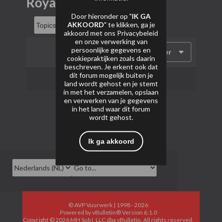
RoyalX
Door hieronder op "
IK GA
AKKOORD
" te klikken, ga je
akkoord met ons
Privacybeleid
en onze verwerking van
persoonlijke gegevens en
Filter
cookiepraktijken zoals daarin
beschreven. Je erkent ook dat
dit forum mogelijk buiten je
Geen onderwerpen gevonden.
land wordt gehost en je stemt
in met het verzamelen, opslaan
en verwerken van je gegevens
in het land waar dit forum
wordt gehost.
Ik ga akkoord
© AVP Vuurwerk | 1998 - 2026
Powered by
vBulletin®
Version 6.1.0
Copyright © 2026 MH Sub I, LLC dba vBulletin. All rights reserved.