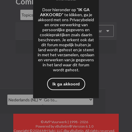
Combi boxen
Door hieronder op "
IK GA
AKKOORD
" te klikken, ga je
akkoord met ons
Privacybeleid
en onze verwerking van
persoonlijke gegevens en
Filter
cookiepraktijken zoals daarin
beschreven. Je erkent ook dat
dit forum mogelijk buiten je
Geen onderwerpen gevonden.
land wordt gehost en je stemt
in met het verzamelen, opslaan
en verwerken van je gegevens
in het land waar dit forum
wordt gehost.
Ik ga akkoord
© AVP Vuurwerk | 1998 - 2026
Powered by
vBulletin®
Version 6.1.0
Copyright © 2026 MH Sub I, LLC dba vBulletin. All rights reserved.