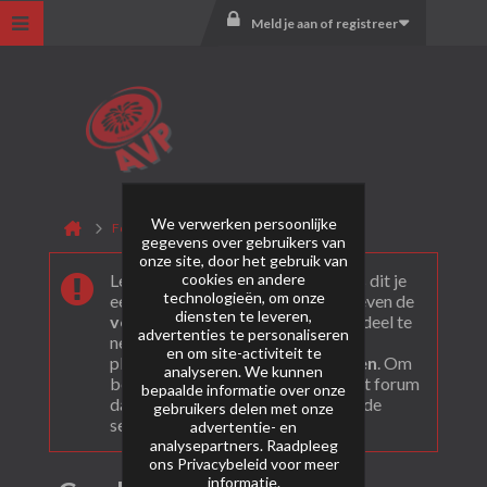
Meld je aan of registreer
We verwerken persoonlijke
Forum
Mercurius
Combi boxen
gegevens over gebruikers van
onze site, door het gebruik van
cookies en andere
Leuk dat je ons gevonden hebt! Als dit je
technologieën, om onze
eerste bezoek is bekijk dan eerst even de
diensten te leveren,
veel gestelde vragen
. Om actief deel te
advertenties te personaliseren
nemen en ook berichten te kunnen
en om site-activiteit te
plaatsen moet je je eerst
registeren
. Om
analyseren. We kunnen
berichten te bekijken, selecteer het forum
bepaalde informatie over onze
dat je wil bezoeken uit onderstaande
gebruikers delen met onze
selectie.
advertentie- en
analysepartners. Raadpleeg
ons
Privacybeleid
voor meer
informatie.