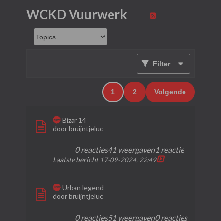
WCKD Vuurwerk
Filter
1
2
Volgende
Bizar 14
door
bruijntjeluc
0 reacties
41 weergaven
1 reactie
Laatste bericht
17-09-2024, 22:49
Urban legend
door
bruijntjeluc
0 reacties
51 weergaven
0 reacties