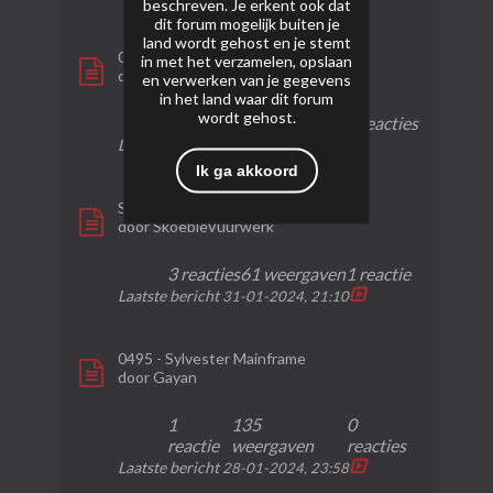
beschreven. Je erkent ook dat
dit forum mogelijk buiten je
land wordt gehost en je stemt
0418 - Mega Mine [UITLOOP 2023]
in met het verzamelen, opslaan
door
Gayan
en verwerken van je gegevens
in het land waar dit forum
wordt gehost.
4 reacties
84 weergaven
0 reacties
Laatste bericht
04-02-2024, 11:04
Ik ga akkoord
Santa Domingo - Magnum Vuurwerk
door
SkoebieVuurwerk
3 reacties
61 weergaven
1 reactie
Laatste bericht
31-01-2024, 21:10
0495 - Sylvester Mainframe
door
Gayan
1
135
0
reactie
weergaven
reacties
Laatste bericht
28-01-2024, 23:58