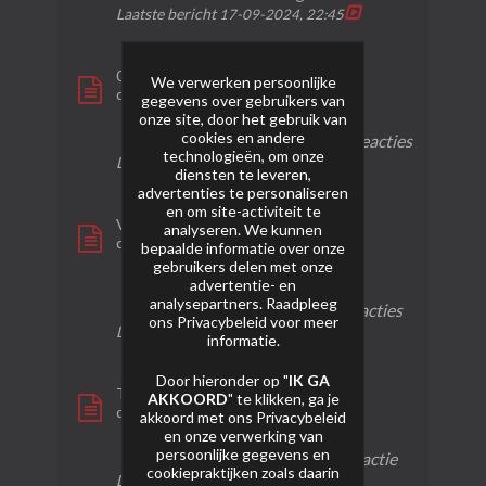
Laatste bericht
17-09-2024, 22:45
0426 - WCKD Warlord
We verwerken persoonlijke
door
Chac
gegevens over gebruikers van
onze site, door het gebruik van
cookies en andere
2 reacties
52 weergaven
0 reacties
technologieën, om onze
Laatste bericht
14-02-2024, 09:23
diensten te leveren,
advertenties te personaliseren
en om site-activiteit te
VC394 - Caïro Crackling
analyseren. We kunnen
door
Chac
bepaalde informatie over onze
gebruikers delen met onze
advertentie- en
2
170
0
analysepartners. Raadpleeg
reacties
weergaven
reacties
ons
Privacybeleid
voor meer
Laatste bericht
14-02-2024, 09:22
informatie.
Door hieronder op "
IK GA
Thunderbolt
AKKOORD
" te klikken, ga je
door
Breudje
akkoord met ons
Privacybeleid
en onze verwerking van
persoonlijke gegevens en
1 reactie
55 weergaven
1 reactie
cookiepraktijken zoals daarin
Laatste bericht
04-02-2024, 22:57