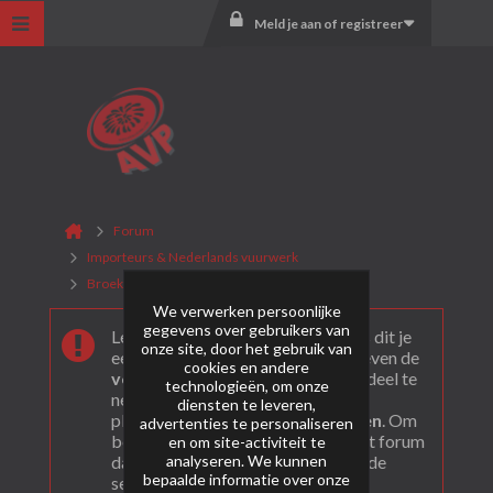
Meld je aan of registreer
Forum
Importeurs & Nederlands vuurwerk
Broekhoff Vuurwerk
Archief
We verwerken persoonlijke
gegevens over gebruikers van
Leuk dat je ons gevonden hebt! Als dit je
onze site, door het gebruik van
eerste bezoek is bekijk dan eerst even de
cookies en andere
veel gestelde vragen
. Om actief deel te
technologieën, om onze
nemen en ook berichten te kunnen
diensten te leveren,
plaatsen moet je je eerst
registeren
. Om
advertenties te personaliseren
berichten te bekijken, selecteer het forum
en om site-activiteit te
analyseren. We kunnen
dat je wil bezoeken uit onderstaande
bepaalde informatie over onze
selectie.