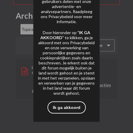
gebruikers delen met onze
advertentie- en
analysepartners. Raadpleeg
Archief
ons
Privacybeleid
voor meer
informatie.
Door hieronder op "
IK GA
AKKOORD
" te klikken, ga je
akkoord met ons
Privacybeleid
Filter
en onze verwerking van
persoonlijke gegevens en
cookiepraktijken zoals daarin
beschreven. Je erkent ook dat
Legend
dit forum mogelijk buiten je
door
zemmer
land wordt gehost en je stemt
in met het verzamelen, opslaan
en verwerken van je gegevens
1 reactie
26 weergaven
0 reacties
in het land waar dit forum
Laatste bericht
29-01-2024, 13:59
wordt gehost.
Ik ga akkoord