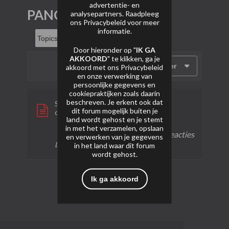
advertentie- en
PANGU Cakes
analysepartners. Raadpleeg
ons
Privacybeleid
voor meer
informatie.
Door hieronder op "
IK GA
AKKOORD
" te klikken, ga je
Filter
akkoord met ons
Privacybeleid
en onze verwerking van
persoonlijke gegevens en
cookiepraktijken zoals daarin
beschreven. Je erkent ook dat
Smoking Gun
dit forum mogelijk buiten je
door
Vuurpijltje
land wordt gehost en je stemt
in met het verzamelen, opslaan
2 reacties
61 weergaven
2 reacties
en verwerken van je gegevens
Laatste bericht
27-01-2024, 23:00
in het land waar dit forum
wordt gehost.
Ik ga akkoord