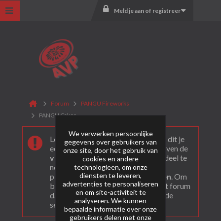
Meld je aan of registreer
Forum
PANGU Fireworks
PANGU Cakes
We verwerken persoonlijke
Leuk dat je ons gevonden hebt! Als dit je
gegevens over gebruikers van
eerste bezoek is bekijk dan eerst even de
onze site, door het gebruik van
veel gestelde vragen
. Om actief deel te
cookies en andere
nemen en ook berichten te kunnen
technologieën, om onze
diensten te leveren,
plaatsen moet je je eerst
registeren
. Om
advertenties te personaliseren
berichten te bekijken, selecteer het forum
en om site-activiteit te
dat je wil bezoeken uit onderstaande
analyseren. We kunnen
selectie.
bepaalde informatie over onze
gebruikers delen met onze