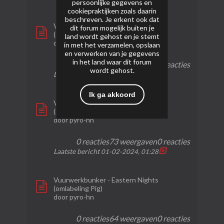
persoonlijke gegevens en
cookiepraktijken zoals daarin
beschreven. Je erkent ook dat
Vuurwerkbunker - Oriental Magic
dit forum mogelijk buiten je
(omlabeling Rooster)
land wordt gehost en je stemt
door
pyro-hn
in met het verzamelen, opslaan
en verwerken van je gegevens
in het land waar dit forum
0 reacties
53 weergaven
0 reacties
wordt gehost.
Laatste bericht
01-02-2024, 01:40
Ik ga akkoord
Vuurwerkbunker - Untamed Dragon
(omlabeling Rabbit)
door
pyro-hn
0 reacties
73 weergaven
0 reacties
Laatste bericht
01-02-2024, 01:28
Vuurwerkbunker - Eastern Nights
(omlabeling Pig)
door
pyro-hn
0 reacties
64 weergaven
0 reacties