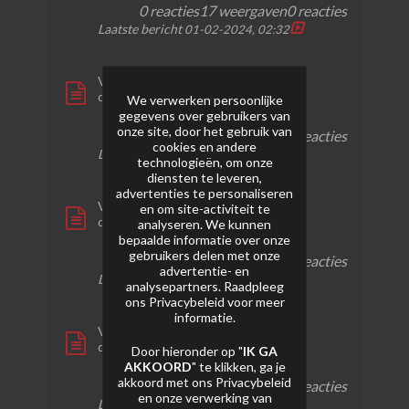
0 reacties
17 weergaven
0 reacties
Laatste bericht
01-02-2024, 02:32
Vuurwerkbunker - Golden Pagoda
door
pyro-hn
We verwerken persoonlijke
gegevens over gebruikers van
onze site, door het gebruik van
0 reacties
82 weergaven
0 reacties
cookies en andere
Laatste bericht
01-02-2024, 02:23
technologieën, om onze
diensten te leveren,
advertenties te personaliseren
Vuurwerkbunker - Sakura Sparkles
en om site-activiteit te
door
pyro-hn
analyseren. We kunnen
bepaalde informatie over onze
gebruikers delen met onze
0 reacties
19 weergaven
0 reacties
advertentie- en
Laatste bericht
01-02-2024, 02:03
analysepartners. Raadpleeg
ons
Privacybeleid
voor meer
informatie.
Vuurwerkbunker - Tiger Trail
door
pyro-hn
Door hieronder op "
IK GA
AKKOORD
" te klikken, ga je
akkoord met ons
Privacybeleid
0 reacties
31 weergaven
0 reacties
en onze verwerking van
Laatste bericht
01-02-2024, 01:52