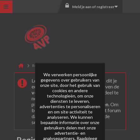
Meld je aan of registreer
Registreer
We verwerken persoonlijke
gegevens over gebruikers van
Leuk dat je ons gevonden hebt! Als dit je
onze site, door het gebruik van
eerste bezoek is bekijk dan eerst even de
cookies en andere
veel gestelde vragen
. Om actief deel te
technologieën, om onze
nemen en ook berichten te kunnen
diensten te leveren,
plaatsen moet je je eerst
registeren
. Om
advertenties te personaliseren
berichten te bekijken, selecteer het forum
en om site-activiteit te
dat je wil bezoeken uit onderstaande
analyseren. We kunnen
selectie.
bepaalde informatie over onze
gebruikers delen met onze
advertentie- en
analysepartners. Raadpleeg