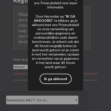
Registreer
ons
Privacybeleid
voor meer
informatie.
Maak hier een persoonlijk AVP
Door hieronder op "
IK GA
account aan. Vul alle velden in en
AKKOORD
" te klikken, ga je
check ook na aanmelden je SPAM
akkoord met ons
Privacybeleid
en onze verwerking van
map. Heel soms komen mails met
persoonlijke gegevens en
een Hotmail of Gmail account in
cookiepraktijken zoals daarin
deze map terecht.
beschreven. Je erkent ook dat
dit forum mogelijk buiten je
land wordt gehost en je stemt
in met het verzamelen, opslaan
en verwerken van je gegevens
Voer je geboortedatum in
in het land waar dit forum
wordt gehost.
Je geboortedatum kan na aanmelding niet meer worden gewijzigd!
Ik ga akkoord