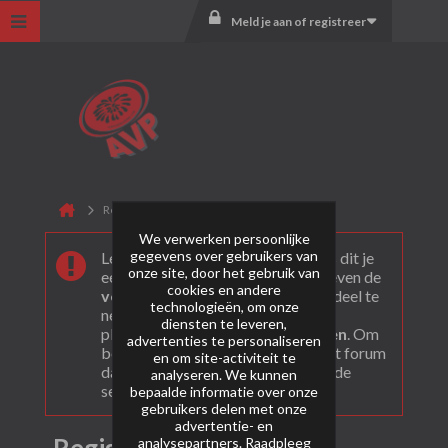
Meld je aan of registreer
Registreer
We verwerken persoonlijke
gegevens over gebruikers van
Leuk dat je ons gevonden hebt! Als dit je
onze site, door het gebruik van
eerste bezoek is bekijk dan eerst even de
cookies en andere
veel gestelde vragen
. Om actief deel te
technologieën, om onze
nemen en ook berichten te kunnen
diensten te leveren,
plaatsen moet je je eerst
registeren
. Om
advertenties te personaliseren
berichten te bekijken, selecteer het forum
en om site-activiteit te
dat je wil bezoeken uit onderstaande
analyseren. We kunnen
selectie.
bepaalde informatie over onze
gebruikers delen met onze
advertentie- en
analysepartners. Raadpleeg