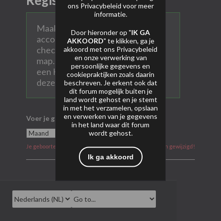
Registreer
ons
Privacybeleid
voor meer
informatie.
Maak hier een persoonlijk AVP
Door hieronder op "
IK GA
account aan. Vul alle velden in en
AKKOORD
" te klikken, ga je
check ook na aanmelden je SPAM
akkoord met ons
Privacybeleid
en onze verwerking van
map. Heel soms komen mails met
persoonlijke gegevens en
een Hotmail of Gmail account in
cookiepraktijken zoals daarin
deze map terecht.
beschreven. Je erkent ook dat
dit forum mogelijk buiten je
land wordt gehost en je stemt
in met het verzamelen, opslaan
en verwerken van je gegevens
Voer je geboortedatum in
in het land waar dit forum
wordt gehost.
Je geboortedatum kan na aanmelding niet meer worden gewijzigd!
Ik ga akkoord