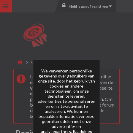
Meld je aan of registreer
Registreer
We verwerken persoonlijke
gegevens over gebruikers van
Leuk dat je ons gevonden hebt! Als dit je
onze site, door het gebruik van
eerste bezoek is bekijk dan eerst even de
cookies en andere
veel gestelde vragen
. Om actief deel te
technologieën, om onze
nemen en ook berichten te kunnen
diensten te leveren,
plaatsen moet je je eerst
registeren
. Om
advertenties te personaliseren
berichten te bekijken, selecteer het forum
en om site-activiteit te
dat je wil bezoeken uit onderstaande
analyseren. We kunnen
selectie.
bepaalde informatie over onze
gebruikers delen met onze
advertentie- en
analysepartners. Raadpleeg