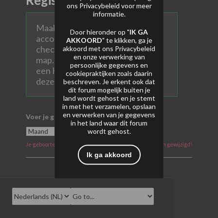
Registreer
ons
Privacybeleid
voor meer
informatie.
Maak hier een persoonlijk AVP
Door hieronder op "
IK GA
account aan. Vul alle velden in en
AKKOORD
" te klikken, ga je
check ook na aanmelden je SPAM
akkoord met ons
Privacybeleid
en onze verwerking van
map. Heel soms komen mails met
persoonlijke gegevens en
een Hotmail of Gmail account in
cookiepraktijken zoals daarin
deze map terecht.
beschreven. Je erkent ook dat
dit forum mogelijk buiten je
land wordt gehost en je stemt
in met het verzamelen, opslaan
en verwerken van je gegevens
Voer je geboortedatum in
in het land waar dit forum
wordt gehost.
Je geboortedatum kan na aanmelding niet meer worden gewijzigd!
Ik ga akkoord