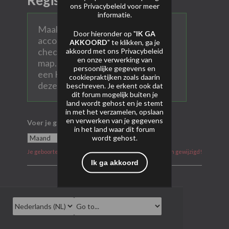
Registreer
ons
Privacybeleid
voor meer
informatie.
Maak hier een persoonlijk AVP
Door hieronder op "
IK GA
account aan. Vul alle velden in en
AKKOORD
" te klikken, ga je
check ook na aanmelden je SPAM
akkoord met ons
Privacybeleid
en onze verwerking van
map. Heel soms komen mails met
persoonlijke gegevens en
een Hotmail of Gmail account in
cookiepraktijken zoals daarin
deze map terecht.
beschreven. Je erkent ook dat
dit forum mogelijk buiten je
land wordt gehost en je stemt
in met het verzamelen, opslaan
en verwerken van je gegevens
Voer je geboortedatum in
in het land waar dit forum
wordt gehost.
Je geboortedatum kan na aanmelding niet meer worden gewijzigd!
Ik ga akkoord