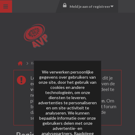
Meld je aan of registreer
Registreer
We verwerken persoonlijke
gegevens over gebruikers van
Leuk dat je ons gevonden hebt! Als dit je
onze site, door het gebruik van
eerste bezoek is bekijk dan eerst even de
cookies en andere
veel gestelde vragen
. Om actief deel te
technologieën, om onze
nemen en ook berichten te kunnen
diensten te leveren,
plaatsen moet je je eerst
registeren
. Om
advertenties te personaliseren
berichten te bekijken, selecteer het forum
en om site-activiteit te
dat je wil bezoeken uit onderstaande
analyseren. We kunnen
selectie.
bepaalde informatie over onze
gebruikers delen met onze
advertentie- en
analysepartners. Raadpleeg