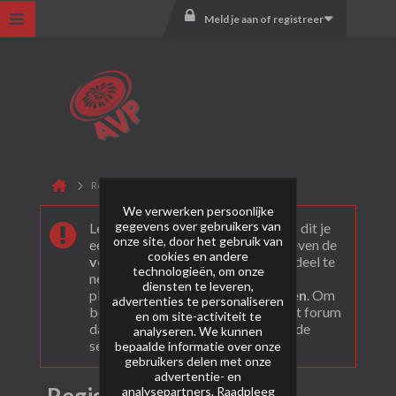
Meld je aan of registreer
Registreer
We verwerken persoonlijke
gegevens over gebruikers van
Leuk dat je ons gevonden hebt! Als dit je
onze site, door het gebruik van
eerste bezoek is bekijk dan eerst even de
cookies en andere
veel gestelde vragen
. Om actief deel te
technologieën, om onze
nemen en ook berichten te kunnen
diensten te leveren,
plaatsen moet je je eerst
registeren
. Om
advertenties te personaliseren
berichten te bekijken, selecteer het forum
en om site-activiteit te
dat je wil bezoeken uit onderstaande
analyseren. We kunnen
selectie.
bepaalde informatie over onze
gebruikers delen met onze
advertentie- en
analysepartners. Raadpleeg