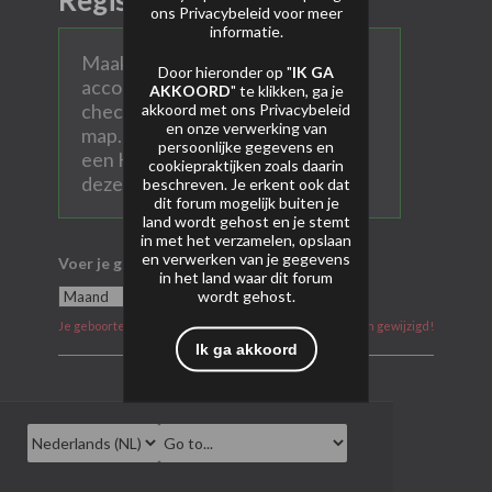
Registreer
ons
Privacybeleid
voor meer
informatie.
Maak hier een persoonlijk AVP
Door hieronder op "
IK GA
account aan. Vul alle velden in en
AKKOORD
" te klikken, ga je
check ook na aanmelden je SPAM
akkoord met ons
Privacybeleid
en onze verwerking van
map. Heel soms komen mails met
persoonlijke gegevens en
een Hotmail of Gmail account in
cookiepraktijken zoals daarin
deze map terecht.
beschreven. Je erkent ook dat
dit forum mogelijk buiten je
land wordt gehost en je stemt
in met het verzamelen, opslaan
en verwerken van je gegevens
Voer je geboortedatum in
in het land waar dit forum
wordt gehost.
Je geboortedatum kan na aanmelding niet meer worden gewijzigd!
Ik ga akkoord