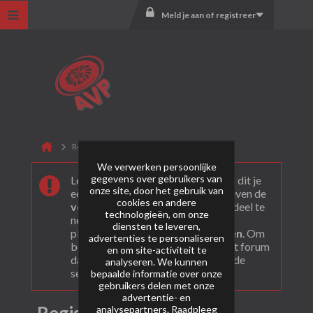
Meld je aan of registreer
Registreer
We verwerken persoonlijke
gegevens over gebruikers van
Leuk dat je ons gevonden hebt! Als dit je
onze site, door het gebruik van
eerste bezoek is bekijk dan eerst even de
cookies en andere
veel gestelde vragen
. Om actief deel te
technologieën, om onze
nemen en ook berichten te kunnen
diensten te leveren,
plaatsen moet je je eerst
registeren
. Om
advertenties te personaliseren
berichten te bekijken, selecteer het forum
en om site-activiteit te
dat je wil bezoeken uit onderstaande
analyseren. We kunnen
selectie.
bepaalde informatie over onze
gebruikers delen met onze
advertentie- en
analysepartners. Raadpleeg