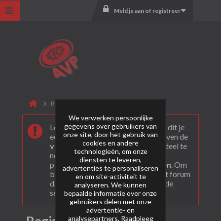
Meld je aan of registreer
Registreer
We verwerken persoonlijke
gegevens over gebruikers van
Leuk dat je ons gevonden hebt! Als dit je
onze site, door het gebruik van
eerste bezoek is bekijk dan eerst even de
cookies en andere
veel gestelde vragen
. Om actief deel te
technologieën, om onze
nemen en ook berichten te kunnen
diensten te leveren,
plaatsen moet je je eerst
registeren
. Om
advertenties te personaliseren
berichten te bekijken, selecteer het forum
en om site-activiteit te
dat je wil bezoeken uit onderstaande
analyseren. We kunnen
selectie.
bepaalde informatie over onze
gebruikers delen met onze
advertentie- en
analysepartners. Raadpleeg