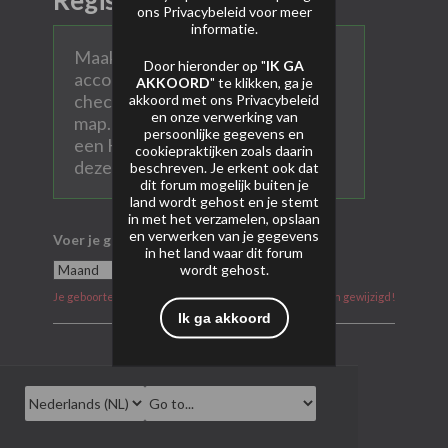
Registreer
ons
Privacybeleid
voor meer
informatie.
Maak hier een persoonlijk AVP
Door hieronder op "
IK GA
account aan. Vul alle velden in en
AKKOORD
" te klikken, ga je
check ook na aanmelden je SPAM
akkoord met ons
Privacybeleid
en onze verwerking van
map. Heel soms komen mails met
persoonlijke gegevens en
een Hotmail of Gmail account in
cookiepraktijken zoals daarin
deze map terecht.
beschreven. Je erkent ook dat
dit forum mogelijk buiten je
land wordt gehost en je stemt
in met het verzamelen, opslaan
en verwerken van je gegevens
Voer je geboortedatum in
in het land waar dit forum
wordt gehost.
Je geboortedatum kan na aanmelding niet meer worden gewijzigd!
Ik ga akkoord