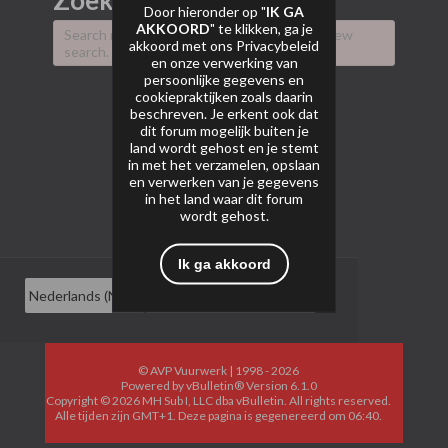
Zoekresultaat
Door hieronder op "
IK GA
AKKOORD
" te klikken, ga je
Search result already expired, please try a new
akkoord met ons
Privacybeleid
search.
en onze verwerking van
persoonlijke gegevens en
cookiepraktijken zoals daarin
beschreven. Je erkent ook dat
dit forum mogelijk buiten je
land wordt gehost en je stemt
in met het verzamelen, opslaan
en verwerken van je gegevens
in het land waar dit forum
wordt gehost.
Ik ga akkoord
© AVP Vuurwerk | 1998 - 2026
Powered by
vBulletin®
Version 6.1.0
Copyright © 2026 MH Sub I, LLC dba vBulletin. All rights reserved.
Alle tijden zijn GMT+1. Deze pagina is gegenereerd om 06:40.