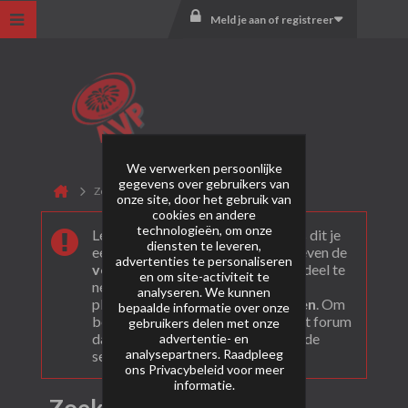
Meld je aan of registreer
We verwerken persoonlijke
gegevens over gebruikers van
Zoekresultaten
onze site, door het gebruik van
cookies en andere
technologieën, om onze
Leuk dat je ons gevonden hebt! Als dit je
diensten te leveren,
eerste bezoek is bekijk dan eerst even de
advertenties te personaliseren
veel gestelde vragen
. Om actief deel te
en om site-activiteit te
nemen en ook berichten te kunnen
analyseren. We kunnen
plaatsen moet je je eerst
registeren
. Om
bepaalde informatie over onze
berichten te bekijken, selecteer het forum
gebruikers delen met onze
dat je wil bezoeken uit onderstaande
advertentie- en
analysepartners. Raadpleeg
selectie.
ons
Privacybeleid
voor meer
informatie.