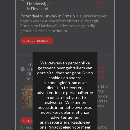
2024,
Harderwijk
01:16
in
Flevoland
Rozendaal Vuurwerk in Ermelo
is al jarenlang een
begrip voor vuurwerkliefhebbers in de regio
Ermelo en Harderwijk. Met een zorgvuldig
geselecteerd assortiment...
GA NAAR BERICHT
We verwerken persoonlijke
Kruitveteraan
startte een onderwerp
gegevens over gebruikers van
18-02-
De Rijswijkse Vuurwerkhal
onze site, door het gebruik van
2024,
[Rijswijk]
cookies en andere
19:18
in
Zuid-Holland
technologieën, om onze
De Rijswijkse Vuurwerkhal
diensten te leveren,
verkoopt als sinds 1991
advertenties te personaliseren
Vuurwerk, toen nog op de
en om site-activiteit te
Willem van Rijswijckstraat,
analyseren. We kunnen
en is door de jaren heen
bepaalde informatie over onze
uitgegroeid tot één...
gebruikers delen met onze
advertentie- en
GA NAAR BERICHT
analysepartners. Raadpleeg
ons
Privacybeleid
voor meer
Laatst bewerkt door
Kruitveteraan
;
17-09-2024,