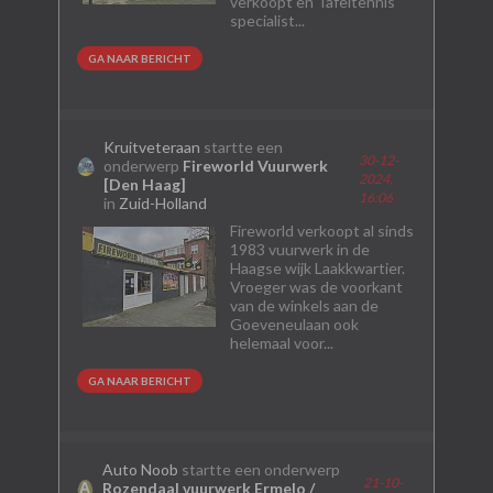
verkoopt en Tafeltennis
specialist...
GA NAAR BERICHT
Kruitveteraan
startte een
30-12-
onderwerp
Fireworld Vuurwerk
2024,
[Den Haag]
16:06
in
Zuid-Holland
Fireworld verkoopt al sinds
1983 vuurwerk in de
Haagse wijk Laakkwartier.
Vroeger was de voorkant
van de winkels aan de
Goeveneulaan ook
helemaal voor...
GA NAAR BERICHT
Auto Noob
startte een onderwerp
21-10-
Rozendaal vuurwerk Ermelo /