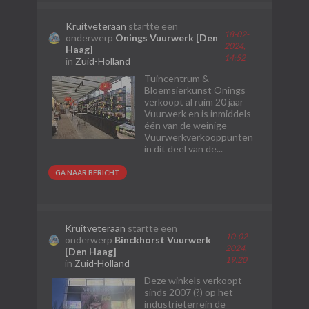
Kruitveteraan
startte een
18-02-
onderwerp
Onings Vuurwerk [Den
2024,
Haag]
14:52
in
Zuid-Holland
Tuincentrum &
Bloemsierkunst Onings
verkoopt al ruim 20 jaar
Vuurwerk en is inmiddels
één van de weinige
Vuurwerkverkooppunten
in dit deel van de...
GA NAAR BERICHT
Kruitveteraan
startte een
10-02-
onderwerp
Binckhorst Vuurwerk
2024,
[Den Haag]
19:20
in
Zuid-Holland
Deze winkels verkoopt
sinds 2007 (?) op het
industrieterrein de