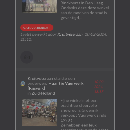
Binckhorst in Den Haag.
Ondanks deze deze winkel
aan de rand van de stad is
gevestigd,...
GA NAAR BERICHT
Laatst bewerkt door
Kruitveteraan
;
10-02-2024,
20:11
.
👍
1
Kruitveteraan
startte een
10-02-
onderwerp
Haantje Vuurwerk
2024,
[Rijswijk]
18:17
in
Zuid-Holland
Fijne winkel met een
prachtige sfeervolle
showroom. Groenrijk
verkoopt Vuurwerk sinds
1998 !
Ze hebben een leuk
assortiment voor de echte