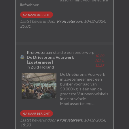
liefhebber...
GA NAAR BERICHT
Laatst bewerkt door
Kruitveteraan
;
10-02-2024,
20:01
.
Kruitveteraan
startte een onderwerp
10-02-
De Driesprong Vuurwerk
2024,
[Zoetermeer]
12:27
in
Zuid-Holland
De DrieSprong Vuurwerk
in Zoetermeer met een
bunker voorraad van
50.000 kg is één van de
grootste Vuurwerkwinkels
in de provincie.
Mooi assortiment...
GA NAAR BERICHT
Laatst bewerkt door
Kruitveteraan
;
10-02-2024,
18:20
.