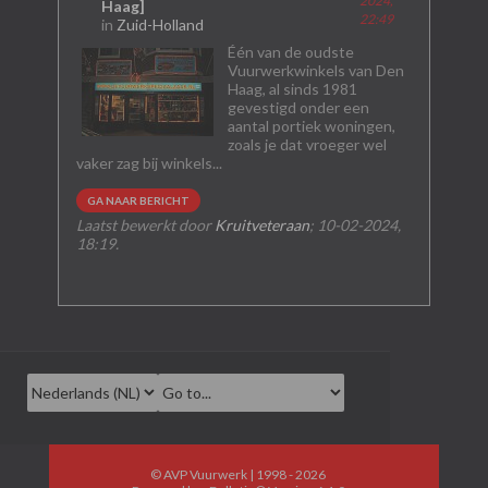
2024,
Haag]
22:49
in
Zuid-Holland
Één van de oudste
Vuurwerkwinkels van Den
Haag, al sinds 1981
gevestigd onder een
aantal portiek woningen,
zoals je dat vroeger wel
vaker zag bij winkels...
GA NAAR BERICHT
Laatst bewerkt door
Kruitveteraan
;
10-02-2024,
18:19
.
© AVP Vuurwerk | 1998 - 2026