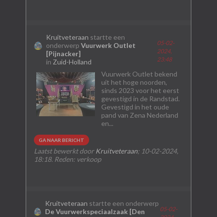
Kruitveteraan
startte een
05-02-
onderwerp
Vuurwerk Outlet
2024,
[Pijnacker]
23:48
in
Zuid-Holland
Vuurwerk Outlet bekend
uit het hoge noorden,
sinds 2023 voor het eerst
gevestigd in de Randstad.
Gevestigd in het oude
pand van Zena Nederland
en...
GA NAAR BERICHT
Laatst bewerkt door
Kruitveteraan
;
10-02-2024,
18:18
.
Reden:
verkoop
Kruitveteraan
startte een onderwerp
05-02-
De Vuurwerkspeciaalzaak [Den