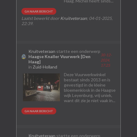
Haag. Michel heeft sinds...
GA NAAR BERICHT
Laatst bewerkt door
Kruitveteraan
;
04-01-2025,
22:39
.
Kruitveteraan
startte een onderwerp
30-12-
Haagse Knaller Vuurwerk [Den
2024,
Haag]
17:25
in
Zuid-Holland
Deze Vuurwerkwinkel
bestaat sinds 2013 en is
gevestigd in de kleine
bloemenkiosk in de Haagse
wijk Leyenburg, vrij uniek,
want dit zie je niet vaak in...
GA NAAR BERICHT
Kruitveteraan
startte een onderwerp