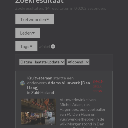
Zoekresultaat
Zoekresultaten:
14 resultaten in 0.0202 seconden.
Trefwoorden
Leden
Tags
winkel
Kruitveteraan
startte een
04-01-
onderwerp
Adams Vuurwerk [Den
2025,
Haag]
22:30
in
Zuid-Holland
Vuurwerkwinkel van
Michel Adam, ras
Hagenees, oud voetballer
van FC Den Haag en
vuurwerkliefhebber in de
wijk Morgenstond in Den