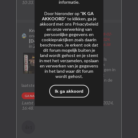
informatie.
10:33
.
Door hieronder op "
IK GA
AKKOORD
" te klikken, ga je
akkoord met ons
Privacybeleid
en onze verwerking van
Kruitveteraan
startte een
persoonlijke gegevens en
18-02-
onderwerp
Het Hapje Vuurwerk
cookiepraktijken zoals daarin
2024,
[Den Haag]
beschreven. Je erkent ook dat
16:38
in
Zuid-Holland
dit forum mogelijk buiten je
Het Hapje fastfood
land wordt gehost en je stemt
restaurantverkoop als
in met het verzamelen, opslaan
sinds 1999 Vuurwerk
en verwerken van je gegevens
vanuit twee vestigingen in
in het land waar dit forum
de omgeving van het
wordt gehost.
Haagse Zuiderpark. In de
laatste week van...
Ik ga akkoord
GA NAAR BERICHT
Laatst bewerkt door
Kruitveteraan
;
18-02-2024,
16:48
.
👍
1