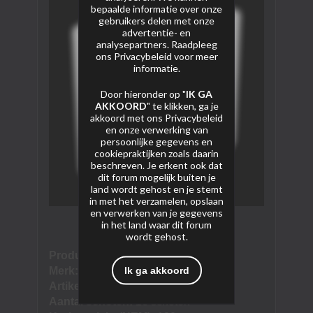
bepaalde informatie over onze
gebruikers delen met onze
advertentie- en
analysepartners. Raadpleeg
ons
Privacybeleid
voor meer
informatie.
Door hieronder op "
IK GA
AKKOORD
" te klikken, ga je
akkoord met ons
Privacybeleid
en onze verwerking van
persoonlijke gegevens en
cookiepraktijken zoals daarin
beschreven. Je erkent ook dat
dit forum mogelijk buiten je
land wordt gehost en je stemt
in met het verzamelen, opslaan
en verwerken van je gegevens
in het land waar dit forum
wordt gehost.
Product naam:
Blaulicht
Ik ga akkoord
Merk:
Blackboxx
Artikel nummer:
20002
Aantal schoten:
16 schoten