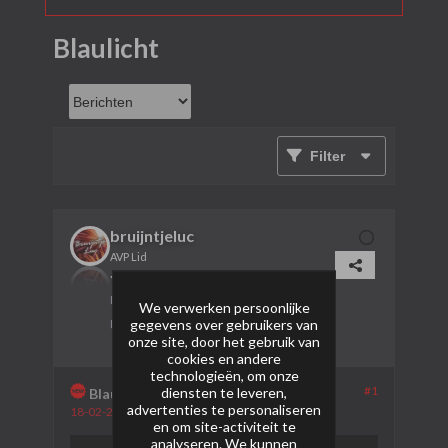
Blaulicht
Filter
bruijntjeluc
AVP Lid
Lid sinds:
26-01-2024
We verwerken persoonlijke
gegevens over gebruikers van
Berichten:
506
onze site, door het gebruik van
cookies en andere
technologieën, om onze
#1
diensten te leveren,
Blaulicht
advertenties te personaliseren
18-02-2024, 01:41
en om site-activiteit te
analyseren. We kunnen