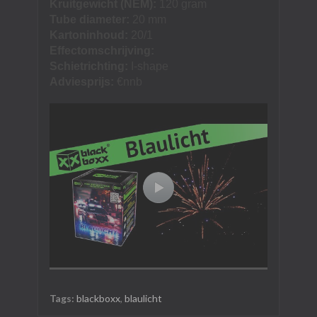
Kruitgewicht (NEM):
120 gram
Tube diameter:
20 mm
Kartoninhoud:
20/1
Effectomschrijving:
Schietrichting:
I-shape
Adviesprijs:
€nnb
Tags:
blackboxx
,
blaulicht