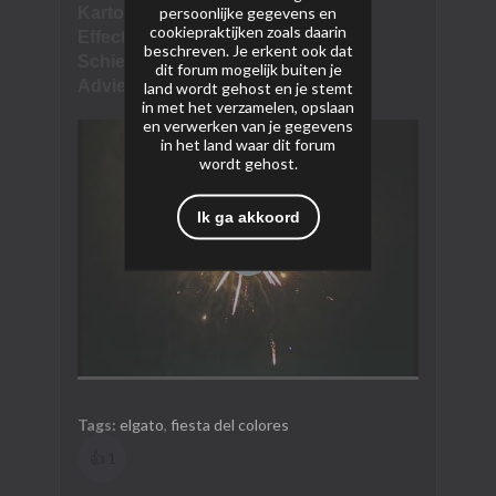
persoonlijke gegevens en
Kartoninhoud:
1/1
cookiepraktijken zoals daarin
Effectomschrijving:
beschreven. Je erkent ook dat
Schietrichting:
I-shape
dit forum mogelijk buiten je
Adviesprijs:
€135
land wordt gehost en je stemt
in met het verzamelen, opslaan
en verwerken van je gegevens
in het land waar dit forum
wordt gehost.
Ik ga akkoord
Tags:
elgato
,
fiesta del colores
👍
1