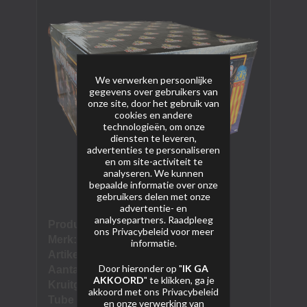
We verwerken persoonlijke
gegevens over gebruikers van
onze site, door het gebruik van
cookies en andere
technologieën, om onze
diensten te leveren,
advertenties te personaliseren
en om site-activiteit te
analyseren. We kunnen
bepaalde informatie over onze
gebruikers delen met onze
advertentie- en
analysepartners. Raadpleeg
Product naam:
Fiesta de colores
ons
Privacybeleid
voor meer
Merk:
Pirotechnia El Gato
informatie.
Artikel nummer:
nnb
Door hieronder op "
IK GA
Aantal schoten:
100 schoten
AKKOORD
" te klikken, ga je
Kruitgewicht (NEM):
1970 gram
akkoord met ons
Privacybeleid
Tube diameter:
30 mm
en onze verwerking van