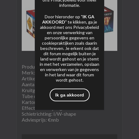
informatie.
Door hieronder op "
IK GA
AKKOORD
" te klikken, ga je
akkoord met ons
Privacybeleid
en onze verwerking van
persoonlijke gegevens en
cookiepraktijken zoals daarin
beschreven. Je erkent ook dat
dit forum mogelijk buiten je
land wordt gehost en je stemt
in met het verzamelen, opslaan
Product naam: Shutdown
en verwerken van je gegevens
Merk: Pyrospecials
in het land waar dit forum
Artikel nummer: ER-286-2
wordt gehost.
Aantal schoten: 286
Kruitgewicht (NEM): 3758gram
Ik ga akkoord
Tube diameter: 20/30 mm
Kartoninhoud: 1/1
Effectomschrijving:
Schietrichting: I/W-shape
Adviesprijs: €nnb​