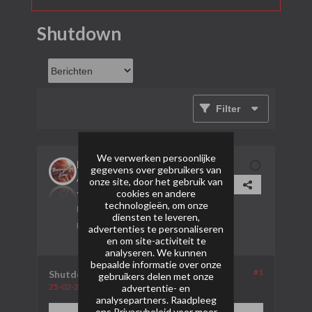
Shutdown
Filter
We verwerken persoonlijke
bruijntjeluc
gegevens over gebruikers van
AVP Lid
onze site, door het gebruik van
cookies en andere
technologieën, om onze
Lid sinds:
26-01-2024
diensten te leveren,
Berichten:
506
advertenties te personaliseren
en om site-activiteit te
analyseren. We kunnen
bepaalde informatie over onze
#1
Shutdown
gebruikers delen met onze
25-02-2024, 00:21
advertentie- en
analysepartners. Raadpleeg
ons
Privacybeleid
voor meer