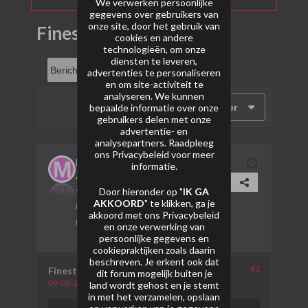
We verwerken persoonlijke
gegevens over gebruikers van
onze site, door het gebruik van
Finest
cookies en andere
technologieën, om onze
diensten te leveren,
advertenties te personaliseren
en om site-activiteit te
analyseren. We kunnen
bepaalde informatie over onze
Filter
gebruikers delen met onze
advertentie- en
analysepartners. Raadpleeg
ons
Privacybeleid
voor meer
Mans5
informatie.
AVP Lid
Door hieronder op "
IK GA
AKKOORD
" te klikken, ga je
Lid sinds:
28-01-2024
akkoord met ons
Privacybeleid
Berichten:
3
en onze verwerking van
persoonlijke gegevens en
cookiepraktijken zoals daarin
beschreven. Je erkent ook dat
#1
Finest
dit forum mogelijk buiten je
09-02-2024, 11:57
land wordt gehost en je stemt
in met het verzamelen, opslaan