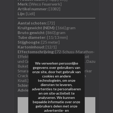
Merk:
[Weco Feuerwerk]
Artikel nummer:
[3382]
Lijn:
[Lidl]
Aantal schoten:
[72]
Kruitgewicht (NEM):
[166] gram
Bruto gewicht:
[860] gram
Tube diameter:
[11/13 mm]
Stijghoogte:
[25 meter]
Kartoninhoud:
[12/1]
Effectomschrijving:
[72-Schuss-Marathon-
Effekt-Batterie. Kometenaufstiege in Rot
und Grün sowie mit fetzigem Crackling. Dazu
We verwerken persoonlijke
Buketts in Blinkweiß, Rubinrot und
gegevens over gebruikers van
Smaragdgrün, abschließend mit lautstarker
onze site, door het gebruik van
Crackling-Wolke und immer mit lautem
cookies en andere
Knall.]
technologieën, om onze
diensten te leveren,
Schietrichting:
[i-shape]
advertenties te personaliseren
Adviesprijs:
€[6,99]​​
en om site-activiteit te
analyseren. We kunnen
bepaalde informatie over onze
gebruikers delen met onze
advertentie- en