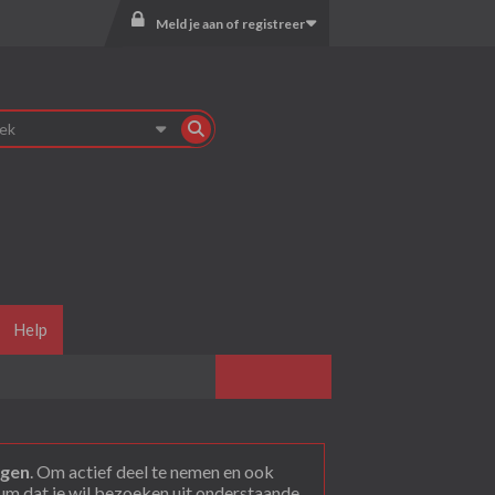
Meld je aan of registreer
Help
agen
. Om actief deel te nemen en ook
rum dat je wil bezoeken uit onderstaande