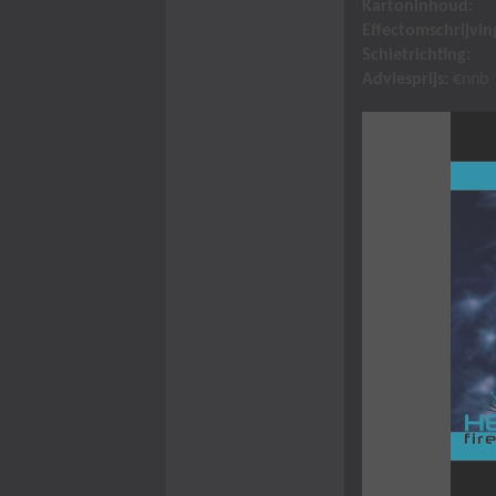
Kartoninhoud:
Effectomschrijvin
Schietrichting:
Adviesprijs:
€nnb