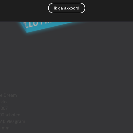
Ik ga akkoord
he Dream
orks
007
00 schoten
M):
980 gram
5 mm