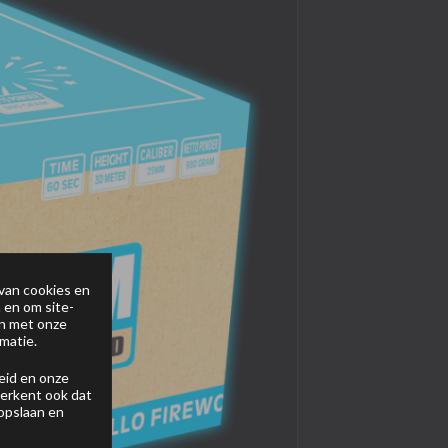
van cookies en
 en om site-
en met onze
matie.
eid
en onze
 erkent ook dat
 opslaan en