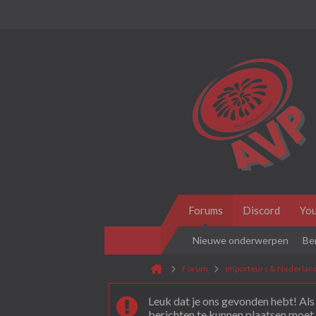
Forums
Discord
Yo
Nieuwe onderwerpen
Be
Forum
Importeurs & Nederlan
Leuk dat je ons gevonden hebt! Als 
berichten te kunnen plaatsen moet 