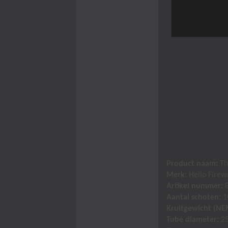
Product naam:
T
Merk:
Hello Firew
Artikel nummer:
8
Aantal schoten:
1
Kruitgewicht (NE
Tube diameter:
2