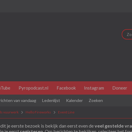
uTube
Pyropodcast.nl
Facebook
Instagram
Doneer
richten van vandaag
Ledenlijst
Kalender
Zoeken
ds vuurwerk
Hello Fireworks
Event Line
dit je eerste bezoek is bekijk dan eerst even de
veel gestelde vr
je je eerst
registeren
. Om berichten te bekijken, selecteer het fo