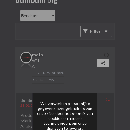
dumbum big
Filter
mats
AVP Lid
Lid sinds:
27-01-2024
Berichten:
222
#1
dumbum big
We verwerken persoonlijke
28-01-2024, 22:24
gegevens over gebruikers van
onze site, door het gebruik van
Product naam: dumbum big
cookies en andere
Merk: klasek
technologieën, om onze
Artikel nummer:C365DU
diensten te leveren,