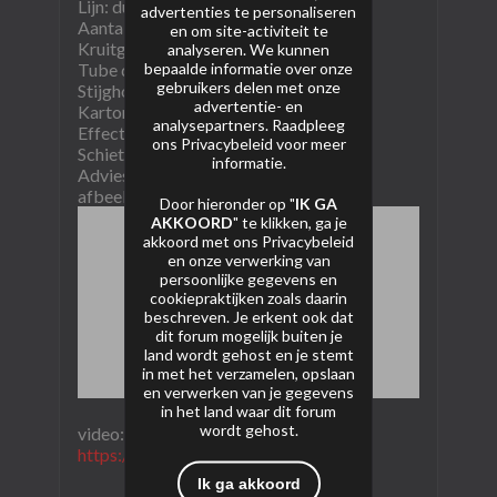
Lijn: dumbum
advertenties te personaliseren
Aantal schoten: 36
en om site-activiteit te
Kruitgewicht (NEM): 1800
analyseren. We kunnen
bepaalde informatie over onze
Tube diameter: 50 mm
gebruikers delen met onze
Stijghoogte: 35 meter
advertentie- en
Kartoninhoud:2/1
analysepartners. Raadpleeg
Effectomschrijving: ti-salute
ons
Privacybeleid
voor meer
Schietrichting: I-shape
informatie.
Adviesprijs: 150
afbeelding:
Door hieronder op "
IK GA
AKKOORD
" te klikken, ga je
akkoord met ons
Privacybeleid
en onze verwerking van
persoonlijke gegevens en
cookiepraktijken zoals daarin
beschreven. Je erkent ook dat
dit forum mogelijk buiten je
land wordt gehost en je stemt
in met het verzamelen, opslaan
en verwerken van je gegevens
in het land waar dit forum
wordt gehost.
video:​
https://youtu.be/Vhzri5c7deM
Ik ga akkoord