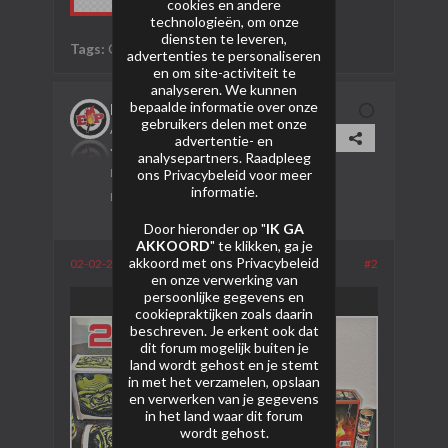
cookies en andere
technologieën, om onze
diensten te leveren,
Tags:
Geen
advertenties te personaliseren
en om site-activiteit te
analyseren. We kunnen
bepaalde informatie over onze
Bolle_040
gebruikers delen met onze
AVP Lid
advertentie- en
analysepartners. Raadpleeg
ons
Privacybeleid
voor meer
Lid sinds:
28-01-2024
informatie.
Berichten:
92
Door hieronder op "
IK GA
AKKOORD
" te klikken, ga je
akkoord met ons
Privacybeleid
02-02-2024, 16:19
#2
en onze verwerking van
persoonlijke gegevens en
cookiepraktijken zoals daarin
beschreven. Je erkent ook dat
dit forum mogelijk buiten je
land wordt gehost en je stemt
in met het verzamelen, opslaan
en verwerken van je gegevens
in het land waar dit forum
wordt gehost.