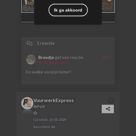
Ik ga akkoord
1 reactie
Breudje
gaf een reactie
#2.
1
02-02-2024, 16:37
En welke vond je beter?
VuurwerkExpress
AVP Lid
Lid sinds:
26-01-2024
Berichten:
84