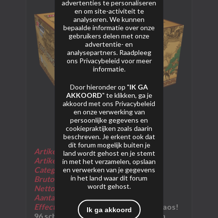
advertenties te personaliseren
en om site-activiteit te
analyseren. We kunnen
bepaalde informatie over onze
gebruikers delen met onze
advertentie- en
analysepartners. Raadpleeg
ons
Privacybeleid
voor meer
informatie.
Door hieronder op "
IK GA
AKKOORD
" te klikken, ga je
akkoord met ons
Privacybeleid
en onze verwerking van
persoonlijke gegevens en
cookiepraktijken zoals daarin
beschreven. Je erkent ook dat
dit forum mogelijk buiten je
Artikelnummer:
06470
land wordt gehost en je stemt
Artikelnaam:
Song Dynasty
in met het verzamelen, opslaan
en verwerken van je gegevens
Categorie:
F2
in het land waar dit forum
Bruto Gewicht:
170
00 Gram
wordt gehost.
Netto Kruitgewicht:
2000 Gram
Aantal Schoten:
96 schoten
Effectomschrijving:
Totale Riakeo chaos!
Ik ga akkoord
96 schots van het grootste kaliber in