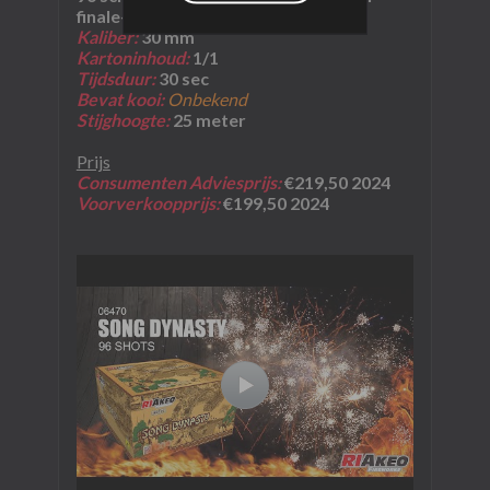
finale-achtig tempo. Waaieralarm!
Kaliber:
30 mm
Kartoninhoud:
1
/1
Tijdsduur:
30 sec
Bevat kooi:
Onbekend
Stijghoogte:
25 meter
Prijs
Consumenten Adviesprijs:
€219,50 2024
Voorverkoopprijs:
€199,50 2024