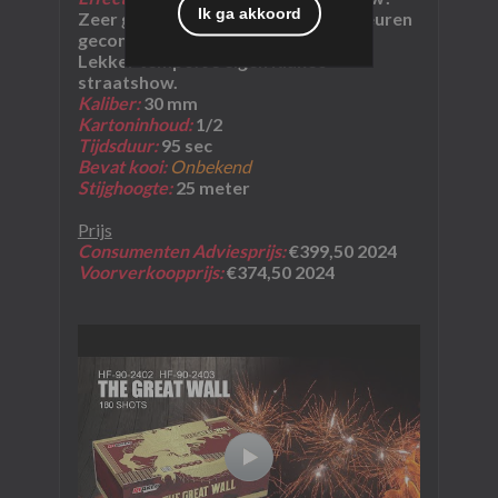
Ik ga akkoord
Zeer gevarieerd schouwspel van kleuren
gecombineerd met zware klappen.
Lekker tempo. Je eigen Riakeo
straatshow.
Kaliber:
30 mm
Kartoninhoud:
1
/2
Tijdsduur:
95 sec
Bevat kooi:
Onbekend
Stijghoogte:
25 meter
Prijs
Consumenten Adviesprijs:
€399,50 2024
Voorverkoopprijs:
€374,50 2024