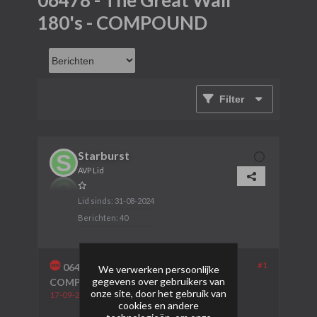
06478 - The Great Wall
180's - COMPOUND
Filter
Starburst
AVP Lid
Lid sinds:
31-08-2024
Berichten:
40
#1
06478 - The Great Wall 180's -
We verwerken persoonlijke
gegevens over gebruikers van
COMPOUND
onze site, door het gebruik van
17-09-2024, 15:27
cookies en andere