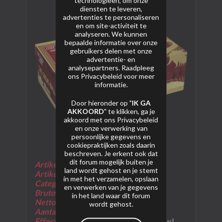
technologieën, om onze
diensten te leveren,
advertenties te personaliseren
en om site-activiteit te
analyseren. We kunnen
bepaalde informatie over onze
gebruikers delen met onze
advertentie- en
analysepartners. Raadpleeg
ons
Privacybeleid
voor meer
informatie.
Door hieronder op "
IK GA
AKKOORD
" te klikken, ga je
akkoord met ons
Privacybeleid
en onze verwerking van
persoonlijke gegevens en
cookiepraktijken zoals daarin
beschreven. Je erkent ook dat
dit forum mogelijk buiten je
Artikelnummer:
06478
land wordt gehost en je stemt
Artikelnaam:
The Great Wall
in met het verzamelen, opslaan
Categorie:
F2
en verwerken van je gegevens
Bruto Gewicht:
260
00 Gram
in het land waar dit forum
Netto Kruitgewicht:
3569 Gram
wordt gehost.
Aantal Schoten:
180 schoten
Effectomschrijving:
Weergaloze show!