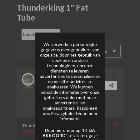
Thunderking 1" Fat
Tube
We verwerken persoonlijke
gegevens over gebruikers van
Filter
onze site, door het gebruik van
cookies en andere
technologieën, om onze
diensten te leveren,
Breudje
advertenties te personaliseren
en om site-activiteit te
AVP Lid
analyseren. We kunnen
bepaalde informatie over onze
Lid sinds:
28-01-2024
gebruikers delen met onze
advertentie- en
Berichten:
101
analysepartners. Raadpleeg
ons
Privacybeleid
voor meer
informatie.
#1
Thunderking 1" Fat Tube
Door hieronder op "
IK GA
31-01-2024, 18:47
AKKOORD
" te klikken, ga je