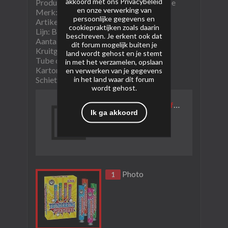
akkoord met ons
Privacybeleid
Product naam: Thunderking 1" Fat Tube
en onze verwerking van
Merk: Magnum
persoonlijke gegevens en
Artikel nummer: VC548
cookiepraktijken zoals daarin
Lijn: Black Fireworks
beschreven. Je erkent ook dat
Aantal stuks: 4
dit forum mogelijk buiten je
Kruitgewicht (NEM): 42g
land wordt gehost en je stemt
Tube diameter: 1"
in met het verzamelen, opslaan
Kartoninhoud: 36/4
en verwerken van je gegevens
in het land waar dit forum
Schietrichting: I shape
wordt gehost.
https://youtu.be/wfcvgAxvhnY?feature=shared
Ik ga akkoord
Photo
1