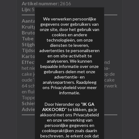
Artikel nummer:
2616
Lijn:
St8ment Fireworks
We verwerken persoonlijke
Aantal schoten:
64 schoten
gegevens over gebruikers van
Kruitgewicht (NEM):
296 gram
onze site, door het gebruik van
Bruto gewicht:
onbekend
cookies en andere
Tube diameter:
20 mm
technologieën, om onze
Stijghoogte:
onbekend
diensten te leveren,
Tijdsduur:
10-20sec
advertenties te personaliseren
en om site-activiteit te
Kartoninhoud:​
6/1
analyseren. We kunnen
Effectomschrijving:
Knallend en fluitend
bepaalde informatie over onze
het nieuwe jaar in? Dan is deze La Bomba-
gebruikers delen met onze
cake jouw perfecte keuze! Gebaseerd op de
advertentie- en
oude ‘Estallar’ van St8ment schiet deze cake
analysepartners. Raadpleeg
64 schoten in heftige salvos van siervuurwerk
ons
Privacybeleid
voor meer
en fluit in een hoog tempo de hemel in!
informatie.
Topper van de bovenste plank!​
Schietrichting:
i-shape
Door hieronder op "
IK GA
Adviesprijs:
€42,99 (2023)​​​​
AKKOORD
" te klikken, ga je
akkoord met ons
Privacybeleid
en onze verwerking van
persoonlijke gegevens en
cookiepraktijken zoals daarin
beschreven. Je erkent ook dat