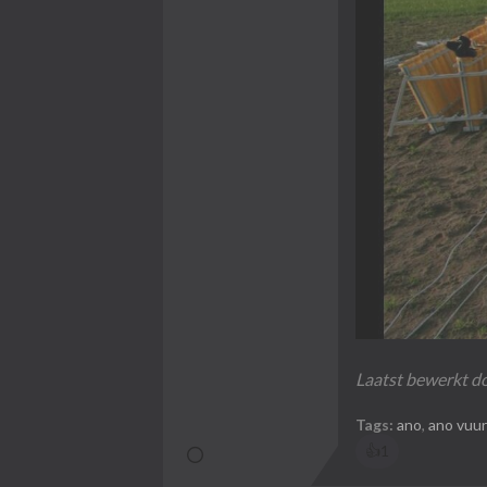
Laatst bewerkt d
Tags:
ano
,
ano vuu
👍
1