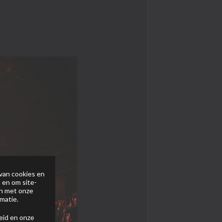
van cookies en
 en om site-
en met onze
matie.
eid
en onze