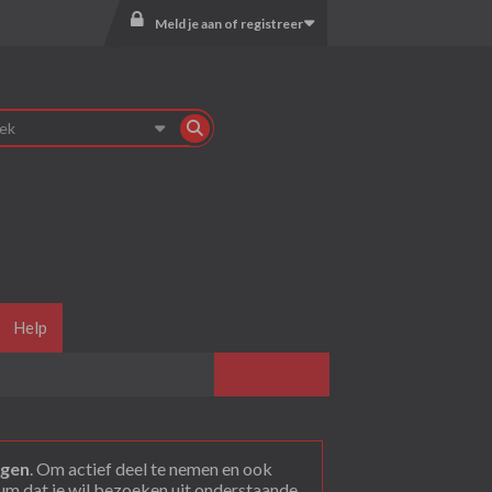
Meld je aan of registreer
Help
agen
. Om actief deel te nemen en ook
rum dat je wil bezoeken uit onderstaande