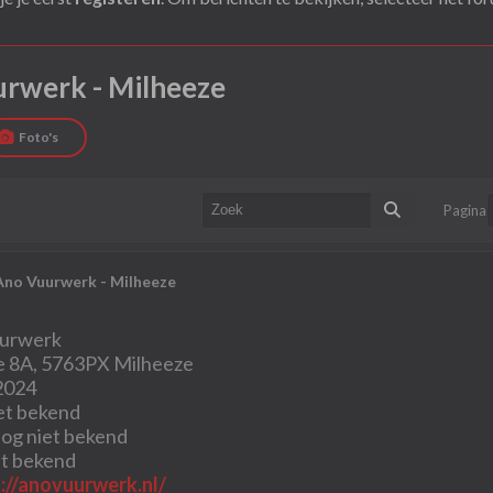
rwerk - Milheeze
Foto's
Pagina
no Vuurwerk - Milheeze
urwerk
 8A, 5763PX Milheeze
2024
et bekend
og niet bekend
et bekend
://anovuurwerk.nl/