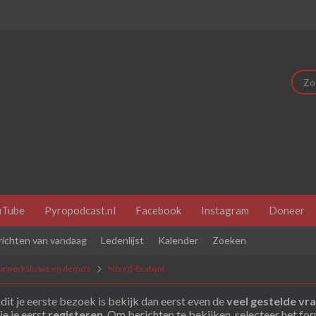
uTube
Pyropodcast.nl
Facebook
Instagram
Doneer
richten van vandaag
Ledenlijst
Kalender
Zoeken
urwerkshows en demo's
Noord-Brabant
dit je eerste bezoek is bekijk dan eerst even de
veel gestelde vr
je je eerst
registeren
. Om berichten te bekijken, selecteer het fo