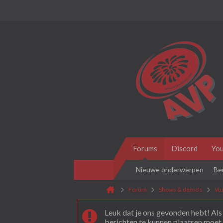
Forums
Discord
Yo
Nieuwe onderwerpen
Be
Forum
Shows & demo's
Vu
Leuk dat je ons gevonden hebt! Als 
berichten te kunnen plaatsen moet 