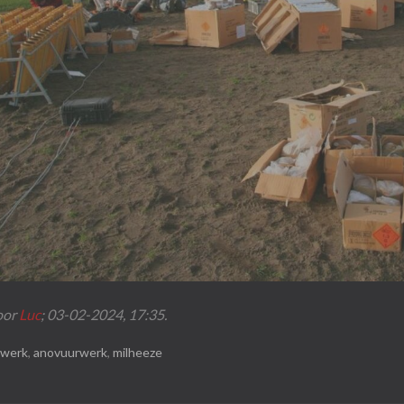
oor
Luc
;
03-02-2024, 17:35
.
rwerk
,
anovuurwerk
,
milheeze