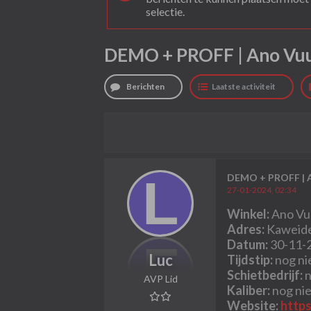
selectie.
DEMO + PROFF | Ano Vuu
Berichten
Laatste activiteit
DEMO + PROFF | A
27-01-2024, 02:34
Winkel:
Ano Vu
Adres:
Kaweide
Datum:
30-11-
Luc
Tijdstip:
nog ni
Schietbedrijf:
n
AVP Lid
Kaliber:
nog ni
Website:
https