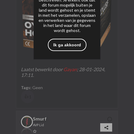
dit forum mogelijk buiten je
land wordt gehost en je stemt
in met het verzamelen, opslaan
en verwerken van je gegevens
in het land waar dit forum
wordt gehost.
Ik ga akkoord
Laatst bewerkt door
Gayan
;
28-01-2024,
17:11
.
Tags:
Geen
👍
1
Smurf
AVP Lid