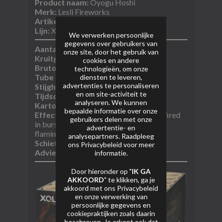
Product naam:
Oyogu Hoshi
Merk:
Lesli Fireworks
Artikel nummer:
6632
Lijn:
Xqlusif Nikishi lijn
We verwerken persoonlijke
gegevens over gebruikers van
Aantal schoten:
36 schoten
onze site, door het gebruik van
Kruitgewicht (NEM):
384 gram
cookies en andere
Bruto gewicht:
onbekend
technologieën, om onze
Tube diameter:
25 mm
diensten te leveren,
advertenties te personaliseren
Stijghoogte:
15-20m
en om site-activiteit te
Tijdsduur:
27sec
analyseren. We kunnen
Kartoninhoud:​
1/4
bepaalde informatie over onze
Effectomschrijving:
36-shot battery fired
gebruikers delen met onze
in bursts: golden coco combined with
advertentie- en
flaming fish. Ingenious!​
analysepartners. Raadpleeg
Schietrichting:
i-shape
ons
Privacybeleid
voor meer
Adviesprijs:
onbekend
informatie.
Door hieronder op "
IK GA
AKKOORD
" te klikken, ga je
akkoord met ons
Privacybeleid
en onze verwerking van
persoonlijke gegevens en
cookiepraktijken zoals daarin
beschreven. Je erkent ook dat