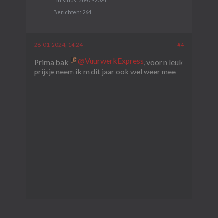
Lid sinds:
26-01-2024
Berichten:
264
28-01-2024, 14:24
#4
VuurwerkExpress
Prima bak
, voor n leuk
prijsje neem ik m dit jaar ook wel weer mee