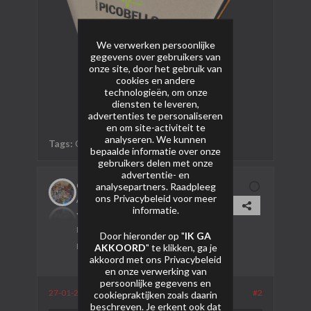
We verwerken persoonlijke
gegevens over gebruikers van
onze site, door het gebruik van
cookies en andere
technologieën, om onze
diensten te leveren,
advertenties te personaliseren
en om site-activiteit te
analyseren. We kunnen
Tags:
Geen
bepaalde informatie over onze
gebruikers delen met onze
advertentie- en
Gayan
analysepartners. Raadpleeg
ons
Privacybeleid
voor meer
AVP Lid
informatie.
Lid sinds:
26-01-2024
Door hieronder op "
IK GA
AKKOORD
" te klikken, ga je
Berichten:
264
akkoord met ons
Privacybeleid
en onze verwerking van
persoonlijke gegevens en
27-01-2024, 19:47
#2
cookiepraktijken zoals daarin
beschreven. Je erkent ook dat