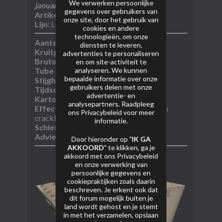
We verwerken persoonlijke
januari 2024)
gegevens over gebruikers van
Artikel nummer:
L006
onze site, door het gebruik van
Lijn:
Loud Collectie
cookies en andere
technologieën, om onze
Aantal schoten:
25 schoten
diensten te leveren,
Kruitgewicht (NEM):
363 gram
advertenties te personaliseren
Bruto gewicht:
onbekend
en om site-activiteit te
analyseren. We kunnen
Tube diameter:
onbekend
bepaalde informatie over onze
Stijghoogte:
onbekend
gebruikers delen met onze
Tijdsduur:
15sec
advertentie- en
Kartoninhoud:​
8/1
analysepartners. Raadpleeg
Effectomschrijving:
Crackling mine to
ons
Privacybeleid
voor meer
crackling chrys​
informatie.
Schietrichting:
fanshape
Adviesprijs:
€36,95 (2023)​​​​​​
Door hieronder op "
IK GA
AKKOORD
" te klikken, ga je
akkoord met ons
Privacybeleid
en onze verwerking van
persoonlijke gegevens en
cookiepraktijken zoals daarin
beschreven. Je erkent ook dat
dit forum mogelijk buiten je
land wordt gehost en je stemt
in met het verzamelen, opslaan