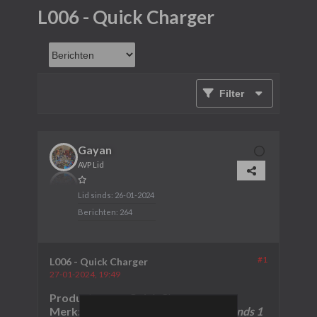
L006 - Quick Charger
Filter
Gayan
AVP Lid
Lid sinds:
26-01-2024
Berichten:
264
#1
L006 - Quick Charger
27-01-2024, 19:49
Product naam:
Quick Charger
Merk:
Katan Vuurwerk
(Opgeheven sinds 1