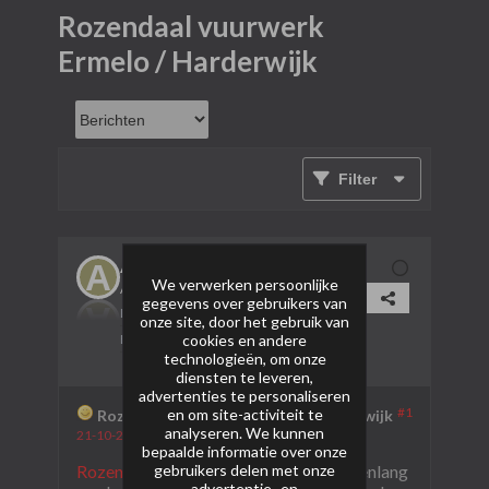
Rozendaal vuurwerk
Ermelo / Harderwijk
Filter
Auto Noob
We verwerken persoonlijke
AVP Lid
gegevens over gebruikers van
Lid sinds:
21-10-2024
onze site, door het gebruik van
cookies en andere
Berichten:
1
technologieën, om onze
diensten te leveren,
advertenties te personaliseren
en om site-activiteit te
#1
Rozendaal vuurwerk Ermelo / Harderwijk
analyseren. We kunnen
21-10-2024, 01:16
bepaalde informatie over onze
gebruikers delen met onze
Rozendaal Vuurwerk in Ermelo
is al jarenlang
advertentie- en