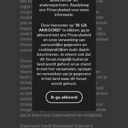
een begrip voor vuurwerkliefhebbers in de
analysepartners. Raadpleeg
regio Ermelo en Harderwijk. Met een
ons
Privacybeleid
voor meer
zorgvuldig geselecteerd assortiment van
informatie.
kwalitatief vuurwerk weet Rozendaal ieder
jaar weer te verrassen met zowel traditionele
Door hieronder op "
IK GA
toppers als de nieuwste trends. Of je nu op
AKKOORD
" te klikken, ga je
zoek bent naar spectaculaire cakes, sierlijke
akkoord met ons
Privacybeleid
fonteinen of krachtige knallers, bij Rozendaal
en onze verwerking van
Vuurwerk vind je altijd iets wat je
persoonlijke gegevens en
cookiepraktijken zoals daarin
vuurwerkshow onvergetelijk maakt.
beschreven. Je erkent ook dat
dit forum mogelijk buiten je
De passie voor vuurwerk en
land wordt gehost en je stemt
klanttevredenheid staat bij Rozendaal
in met het verzamelen, opslaan
Vuurwerk centraal. Hun deskundige team
en verwerken van je gegevens
heeft jarenlange ervaring en staat klaar om je
in het land waar dit forum
te helpen bij het vinden van het perfecte
wordt gehost.
vuurwerk voor elke gelegenheid. Veiligheid
en betrouwbaarheid vormen de basis van hun
Ik ga akkoord
aanbod; al het vuurwerk voldoet aan de
strengste eisen en normen. Hierdoor kun je
zorgeloos genieten van je aankoop, wetende
dat je kiest voor topkwaliteit en veiligheid.
Daarnaast biedt Rozendaal Vuurwerk